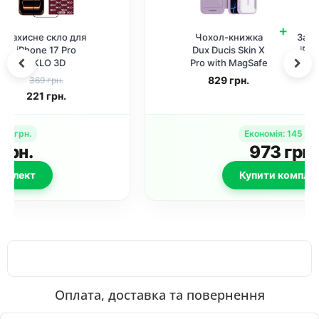
+
Чохол-книжка
Захисне скло для
Dux Ducis Skin X
iPhone 17 Pro 5D
Pro with MagSafe
Anti-static Purple
для Apple iPhone
(Black)
829
грн.
289 грн.
17 Pro (6.3")
145
грн.
Purple
Економія
:
145
грн.
973
грн.
Купити комплект
Оплата, доставка та повернення