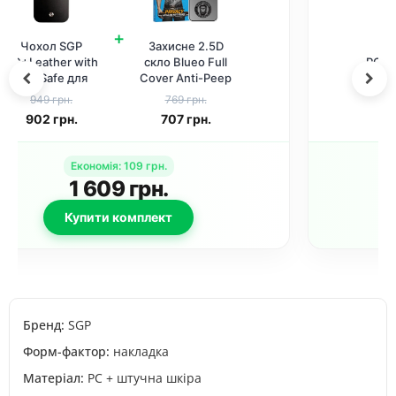
+
Чохол SGP
Захисне скло для
PC+Leather with
iPhone 15 / 16
MagSafe для
SKLO 3D
Apple iPhone 15
(Чорний)
949 грн.
369 грн.
(6.1") Black
902
грн.
339
грн.
Економія
:
77
грн.
1 241
грн.
Купити комплект
Бренд:
SGP
Форм-фактор:
накладка
Матеріал:
PC + штучна шкіра