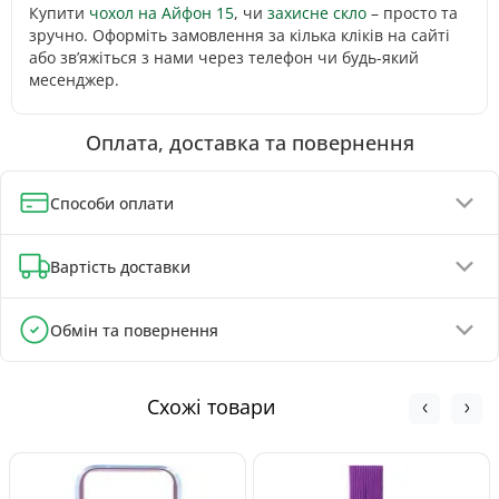
Купити
чохол на Айфон 15
, чи
захисне скло
– просто та
зручно. Оформіть замовлення за кілька кліків на сайті
або зв’яжіться з нами через телефон чи будь-який
месенджер.
Оплата, доставка та повернення
Способи оплати
Оплата при отриманні (до 130 грн - повна передплата)
Вартість доставки
Онлайн-оплата карткою, GPay, ApplePay
Оплата на реквізити IBAN - знижка 5%
Відділення Нової Пошти - від 90 грн
Обмін та повернення
Поштомати Нової Пошти - від 100 грн
Обмін та повернення товару можливі протягом
Кур'єром Нової Пошти - від 140 грн
30 днів
з
моменту покупки, відповідно до Закону України «Про
Схожі товари
захист прав споживачів».