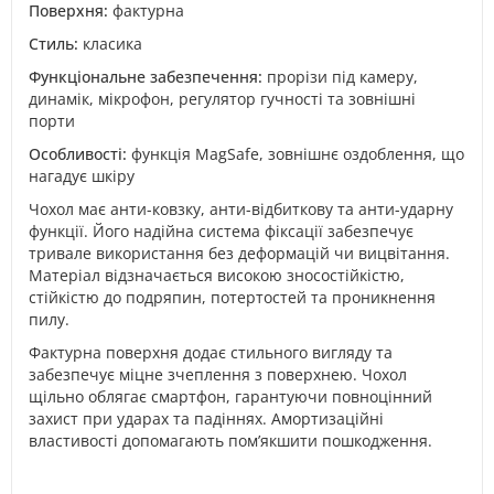
Поверхня:
фактурна
Стиль:
класика
Функціональне забезпечення:
прорізи під камеру,
динамік, мікрофон, регулятор гучності та зовнішні
порти
Особливості:
функція MagSafe, зовнішнє оздоблення, що
нагадує шкіру
Чохол має анти-ковзку, анти-відбиткову та анти-ударну
функції. Його надійна система фіксації забезпечує
тривале використання без деформацій чи вицвітання.
Матеріал відзначається високою зносостійкістю,
стійкістю до подряпин, потертостей та проникнення
пилу.
Фактурна поверхня додає стильного вигляду та
забезпечує міцне зчеплення з поверхнею. Чохол
щільно облягає смартфон, гарантуючи повноцінний
захист при ударах та падіннях. Амортизаційні
властивості допомагають пом’якшити пошкодження.