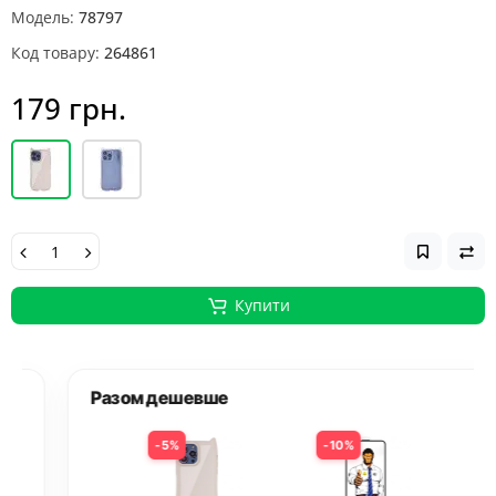
Модель:
78797
Код товару:
264861
179 грн.
Купити
Разом дешевше
5%
10%