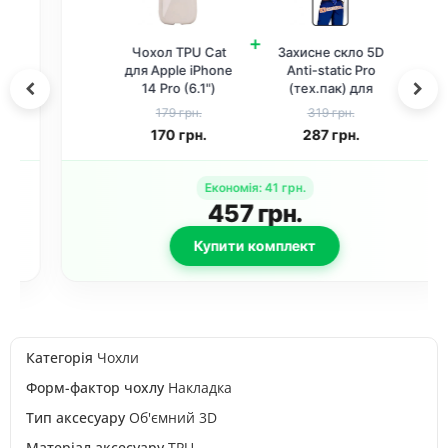
+
Чохол TPU Cat
Захисне скло 5D
для Apple iPhone
Anti-static Pro
14 Pro (6.1")
(тех.пак) для
Antique White
Apple iPhone 14
179 грн.
319 грн.
Pro (6.1") Чорний
170
грн.
287
грн.
Економія
:
41
грн.
457
грн.
Купити комплект
Категорія
Чохли
Форм-фактор чохлу
Накладка
Тип аксесуару
Об'ємний 3D
Матеріал аксесуару
TPU