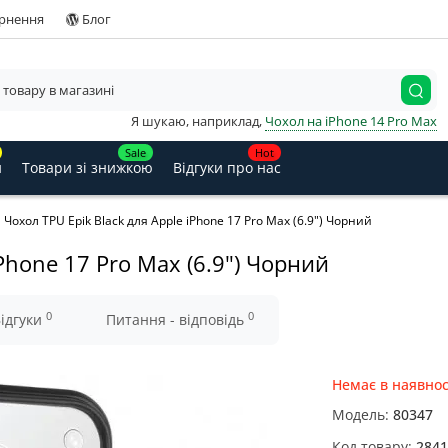
ернення
Блог
Я шукаю, наприклад,
Чохол на iPhone 14 Pro Max
Sale
Hot
и
Товари зі знижкою
Відгуки про нас
Чохол TPU Epik Black для Apple iPhone 17 Pro Max (6.9") Чорний
Phone 17 Pro Max (6.9") Чорний
0
0
ідгуки
Питання - відповідь
Немає в наявнос
Модель:
80347
Код товару:
2841