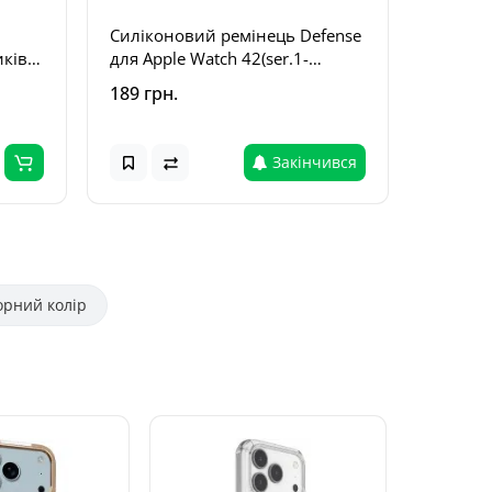
Силіконовий ремінець Defense
Силіко
ків
для Apple Watch 42(ser.1-
для App
Plum
3)/44/45/46/49mm Midnight
38/40/4
189 грн.
189 грн
Blue
190mm)
Закінчився
орний колір