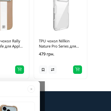
чохол Rally
TPU чохол Nillkin
fe для Apple
Nature Pro Series для
Pro Max (6.9")
Apple iPhone 17 Pro Max
479 грн.
ite
(6.9") Безбарвний
(прозорий)
×