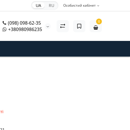
UA
RU
Особистий кабінет
0
(098) 098-62-35
+380980986235
ті
21