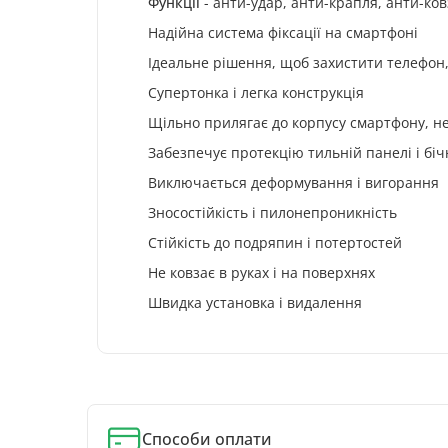
Функції
- анти-удар, анти-крапля, анти-ко
Надійна система фіксації на смартфоні
Ідеальне рішення, щоб захистити телефон,
Супертонка і легка конструкція
Щільно прилягає до корпусу смартфону, н
Забезпечує протекцію тильній панелі і бі
Виключається деформування і вигорання
Зносостійкість і пилонепроникність
Стійкість до подряпин і потертостей
Не ковзає в руках і на поверхнях
Швидка установка і видалення
Способи оплати