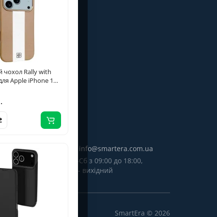
Особистий кабінет
вернення товару
 чохол Rally with
для Apple iPhone 17
6.9") Beige / White
.
8) 098-6235
info@smartera.com.ua
Пн-Сб з 09:00 до 18:00,
0980986235
Нд - вихідний
SmartEra © 2026