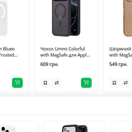
л Blueo
Чохол Ummi Colorful
Шкіряний 
Frosted
with MagSafe для Apple
with MagSa
 для Apple
iPhone 17 Pro Max (6.9")
iPhone 17 
609 грн.
549 грн.
o Max /18
Темно-фіолетовий /
Beige / Wh
) Білий /
Dark Purple