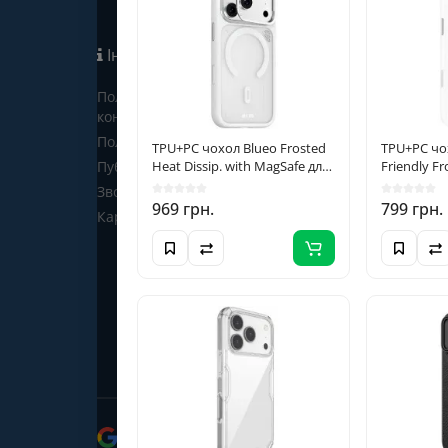
Інформація
Політика
Про нас
конфіденційності
Оплата і доставка
Політика файлів cookie
Гарантії та поверненн
TPU+PC чохол Blueo Frosted
TPU+PC чох
Публічна оферта
Heat Dissip. with MagSafe для
Friendly F
Відгуки про нас
Apple iPhone 17 Pro Max / 18
для Apple 
Зворотній зв’язок
Pro Max (6.9") Білий / White
/18 Pro Max
969 грн.
799 грн.
Карта сайту
White