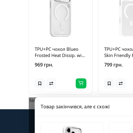
TPU+PC чохол Blueo
TPU+PC чохо
Frosted Heat Dissip. with
Skin Friendly 
MagSafe для Apple
with MagSafe
969 грн.
799 грн.
iPhone 17 Pro Max / 18
iPhone 17 Pr
Pro Max (6.9") Білий /
Pro Max (6.9"
White
White
Завантажується...
Товар закінчився, але є схожі