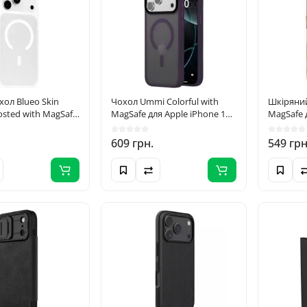
Категорії
Чохли для iPhone 15 Pro
Чохли для iPhone 17 Pro
По
Max
Max
Чохли для iPhone 15 Pro
Чохли для iPhone 17 Pro
я
ол Blueo Skin
Чохол Ummi Colorful with
Шкіряний
rosted with MagSafe
Чохли для iPhone 15
MagSafe для Apple iPhone 17
Чохли для iPhone 17
MagSafe 
iPhone 17 Pro Max
Pro Max (6.9") Темно-
Pro Max (
 (6.9") Білий /
фіолетовий / Dark Purple
609 грн.
549 грн
(09
+38