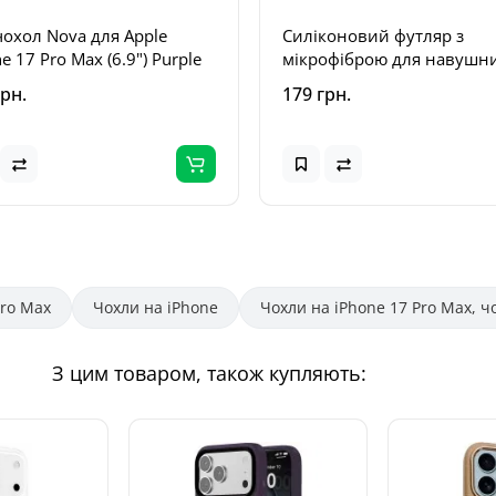
чохол Nova для Apple
Силіконовий футляр з
e 17 Pro Max (6.9") Purple
мікрофіброю для навушни
Airpods Pro 3 Бордовий / 
грн.
179 грн.
Pro Max
Чохли на iPhone
Чохли на iPhone 17 Pro Max, ч
З цим товаром, також купляють: