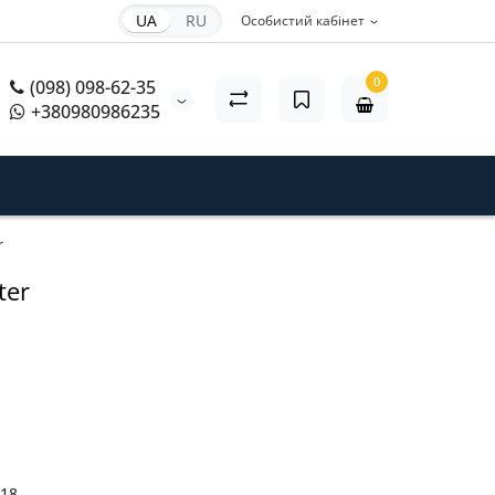
UA
RU
Особистий кабінет
0
(098) 098-62-35
+380980986235
r
ter
18