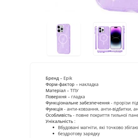
Appl
(6.3
439
Економія
:
2
729
гр
Бренд
– Epik
Форм-фактор
– накладка
Матеріал
– ТПУ
Поверхня
– гладка
Функціональне забезпечення
- прорізи пі
Функція
- анти-ковзання, анти-відбитки, а
Особливість
- повне покриття тильної пане
Унікальність
:
Вбудовані магніти, які точково збіга
бездротову зарядку