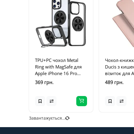
TPU+PC чохол Metal
Чохол-книжк
Ring with MagSafe для
Ducis з кише
Apple iPhone 16 Pro
візиток для 
(6.3") Чорний
iPhone 16 Pro 
369 грн.
489 грн.
Rose Gold
Завантажується...