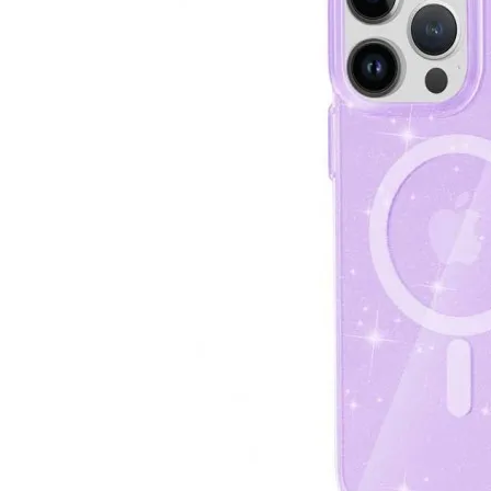
Разом д
3
Чох
Spar