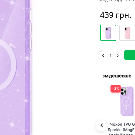
439 грн.
ешевше
Разом д
%
5%
3
+
ол TPU Galaxy
Захисне скло
Чох
kle (MagFit) для
Privacy 5D Matte
Spar