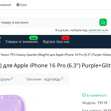
ернення
Блог
Я шукаю, наприклад,
захисне скло
Sale
Hot
и
Товари зі знижкою
Відгуки про нас
Чохол TPU Galaxy Sparkle (MagFit) для Apple iPhone 16 Pro (6.3") Purple+Glitte
 для Apple iPhone 16 Pro (6.3") Purple+Glit
0
0
ідгуки
Питання - відповідь
В наявності
Модель:
73119
Код товару:
2527