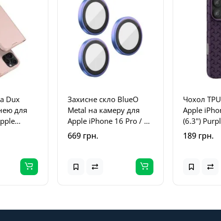
а Dux
Захисне скло BlueO
Чохол TPU
нею для
Metal на камеру для
Apple iPho
Apple
Apple iPhone 16 Pro / 16
(6.3") Purp
(6.3")
Pro Max / 15 Pro / 15
669 грн.
189 грн.
Pro Max Бузковий /
Colorful