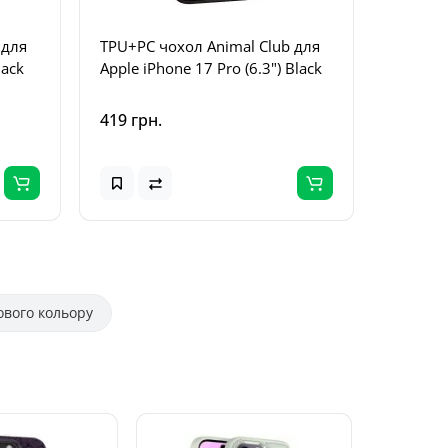
 для
TPU+PC чохол Animal Club для
TPU+PC 
lack
Apple iPhone 17 Pro (6.3") Black
Apple i
Black
419 грн.
419 грн
ового кольору