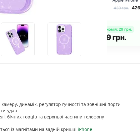
e iPhone 16 Pro
(тех.пак) для Apple
Appl
") Purple+Glitter
iPhone 16 Pro (6.3")
(6.3
426
грн.
303
грн.
 грн.
319 грн.
439
Чорний
9
грн.
Економія
:
Купити комплект
н.
1 289
г
д камеру, динамік, регулятор гучності та зовнішні порти
нти-удар
лі, бічних торців та верхньої частини телефону
ються із магнітами на задній кришці
iPhone