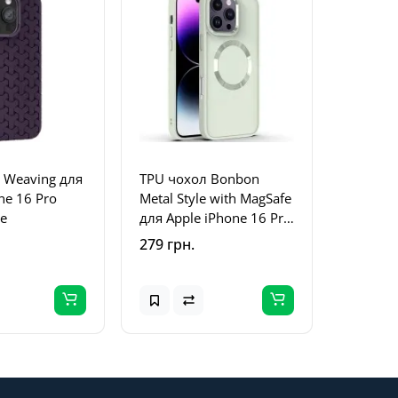
 Weaving для
TPU чохол Bonbon
ne 16 Pro
Metal Style with MagSafe
le
для Apple iPhone 16 Pro
(6.3") Білий / White
279 грн.