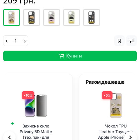
209 грн.
Купити
Разом дешевше
5%
10%
+
Чохол TPU
Захисне скло 5D
Leather Toys для
Anti-static Matte
Apple iPhone 16e /
(тех.пак) для