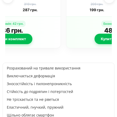
17e (6.1")
Apple iPhone 13 /
209 грн.
319 грн.
Capybara / Pink
13 Pro / 14 / 16e /
199
грн.
287
грн.
17e (6.1") Чорний
Економія
:
42
грн.
486
грн.
Купити комплект
Розрахований на тривале використання
Виключається деформацiя
Зносостійкість і пилонепроникність
Стійкість до подряпин і потертостей
Не тріскається та не рветься
Еластичний, гнучкий, пружний
Щільно облягає смартфон