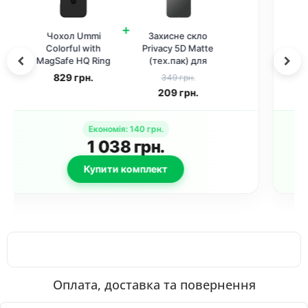
+
Чохол Ummi
Захисне скло для
Colorful with
iPhone 17 Pro Max
MagSafe HQ Ring
5D Anti-static
для Apple iPhone
Purple (Black)
829
грн.
289 грн.
17 Pro Max (6.9")
145
грн.
Black
Економія
:
145
грн.
973
грн.
Купити комплект
Оплата, доставка та повернення