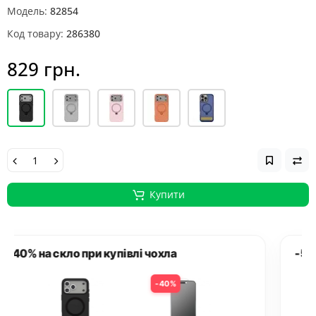
Модель:
82854
Код товару:
286380
829 грн.
Купити
-50% на скло при купівлі чохла
50%