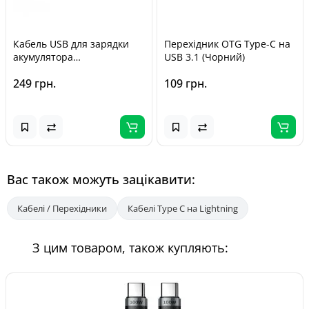
Кабель USB для зарядки
Перехідник OTG Type-C на
акумулятора
USB 3.1 (Чорний)
квадрокоптерів Syma Z3,
249 грн.
109 грн.
X23, X23W
Вас також можуть зацікавити:
Кабелі / Перехідники
Кабелі Type C на Lightning
З цим товаром, також купляють: