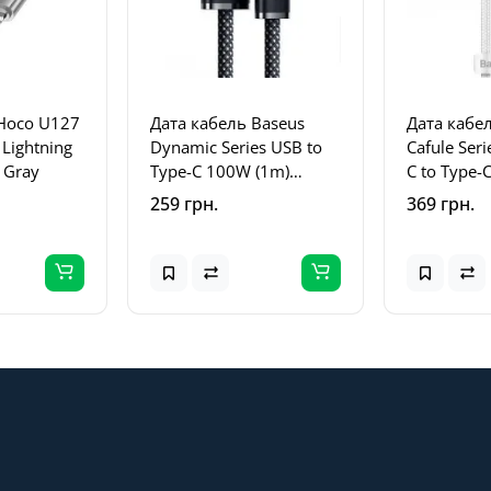
 Hoco U127
Дата кабель Baseus
Дата кабе
Lightning
Dynamic Series USB to
Cafule Seri
/ Gray
Type-C 100W (1m)
C to Type-
(CALD000616) Slate Gray
(CATJK-C) 
259 грн.
369 грн.