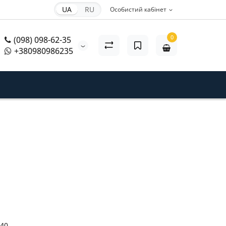
UA
RU
Особистий кабінет
0
(098) 098-62-35
+380980986235
40