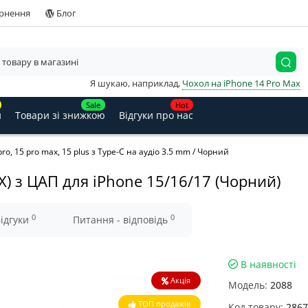
ернення
Блог
Я шукаю, наприклад,
Чохол на iPhone 14 Pro Max
Sale
Hot
и
Товари зі знижкою
Відгуки про нас
ro, 15 pro max, 15 plus з Type-C на аудіо 3.5 mm / Чорний
X) з ЦАП для iPhone 15/16/17 (Чорний)
0
0
ідгуки
Питання - відповідь
В наявності
Акція
Модель:
2088
ТОП продажів
Код товару:
2867