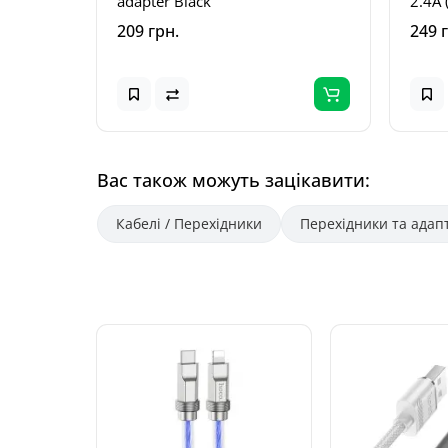
adapter Black
2.4A 
Черв
209 грн.
249 
Вас також можуть зацікавити:
Кабелі / Перехідники
Перехідники та адап