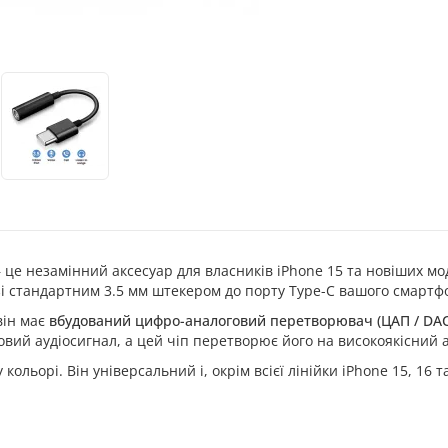
 це незамінний аксесуар для власників iPhone 15 та новіших мо
зі стандартним 3.5 мм штекером до порту Type-C вашого смартф
він має
вбудований цифро-аналоговий перетворювач (ЦАП / DAC
овий аудіосигнал, а цей чіп перетворює його на високоякісний 
льорі. Він універсальний і, окрім всієї лінійки iPhone 15, 16 та