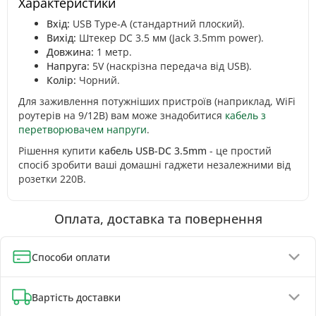
Характеристики
Вхід:
USB Type-A (стандартний плоский).
Вихід:
Штекер DC 3.5 мм (Jack 3.5mm power).
Довжина:
1 метр.
Напруга:
5V (наскрізна передача від USB).
Колір:
Чорний.
Для заживлення потужніших пристроїв (наприклад, WiFi
роутерів на 9/12В) вам може знадобитися
кабель з
перетворювачем напруги
.
Рішення купити
кабель USB-DC 3.5mm
- це простий
спосіб зробити ваші домашні гаджети незалежними від
розетки 220В.
Оплата, доставка та повернення
Способи оплати
Оплата при отриманні (до 130 грн - повна передплата)
Вартість доставки
Онлайн-оплата карткою, GPay, ApplePay