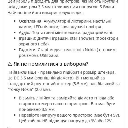
Цей кабель підходить для пристроїв, які мають круглий
вхід діаметром 3.5 мм та живляться напругою
5 Вольт
.
Найчастіше його використовують для:
Освітлення:
Акумуляторні ліхтарики, настільні
лампи, LED-нічники, зволожувачі повітря.
Аудіо:
Портативні міні-колонки, радіоприймачі.
Іграшки:
Дитячі іграшки, star showers (проектори
зоряного неба).
Гаджети:
Старі моделі телефонів Nokia (з тонким
роз'ємом), USB-хаби.
⚠️ Як не помилитися з вибором?
Найважливіше - правильно підібрати розмір штекера.
Це
DC 3.5 мм
(зовнішній діаметр). Він менший за
стандартний роутерний штекер (5.5 мм), але більший за
"тонку Nokia" (2.0 мм).
Візьміть лінійку та заміряйте діаметр гнізда або
старого штекера вашого пристрою. Він має бути
приблизно 3.5 мм.
Перевірте напругу вашого пристрою (має бути 5V).
Цей кабель
НЕ підвищує
напругу до 9V або 12V.