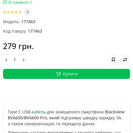
В наявності
1
Модель:
177463
Код товару:
177463
279 грн.
Купити
Type C USB-
кабель
для захищеного смартфона
Blackview
BV6600/BV6600 Pro, який
підтримує швидку зарядку 3А,
а також синхронізацію та передачу даних.
Зовнішню частину виготовлено з міцного нейлону, що