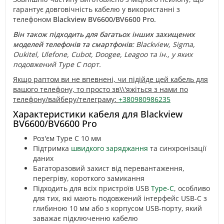
гарантує довговічність кабелю у використанні з
телефоном
Blackview BV6600/BV6600 Pro.
Він також підходить для багатьох інших захищених
моделей телефонів та смартфонів:
Blackview, Sigma,
Oukitel, Ulefone, Cubot, Doogee, Leagoo та ін., у яких
подовжений Type C порт.
Якщо раптом ви не впевнені, чи підійде цей кабель для
вашого телефону, то просто зв\\'яжіться з нами по
телефону/вайберу/телеграму:
+380980986235
Характеристики кабеля для Blackview
BV6600/BV6600 Pro
Роз'єм Type C 10 мм
Підтримка
швидкого заряджання
та синхронізації
даних
Багаторазовий захист від перевантаження,
перегріву, короткого замикання
Підходить для всіх пристроїв USB
Type-C
, особливо
для тих, які мають подовжений інтерфейс USB-C з
глибиною 10 мм або з корпусом USB-порту, який
заважає підключенню кабелю