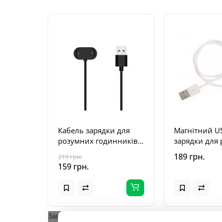
Кабель зарядки для
Магнітний U
розумних годинників
зарядки для
Amazfit GTS 4, Amazfit
годинників 
189 грн.
219 грн.
GTR 4
коннектора, 
159 грн.
Білий
Завантажується...