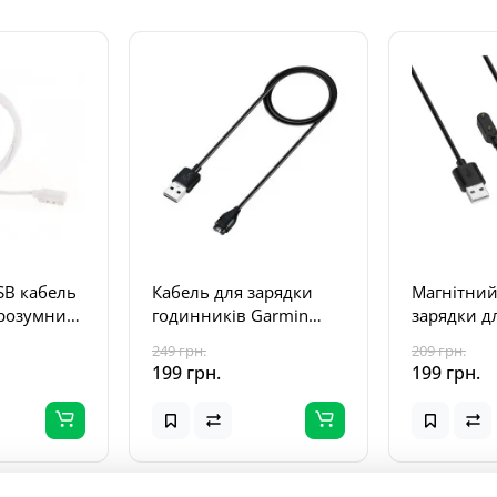
SB кабель
Кабель для зарядки
Магнітний
 розумних
годинників Garmin
зарядки д
2
Fenix, Forerunner,
годинника
249 грн.
209 грн.
7.62 мм.,
Instinct (1 м)
Watch Fit
199 грн.
199 грн.
6 Pro/HON
(Чорний)