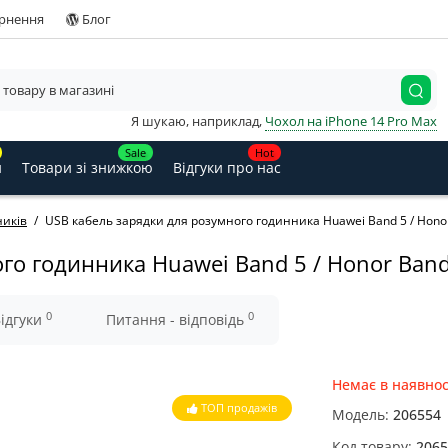
ернення
Блог
Я шукаю, наприклад,
Чохол на iPhone 14 Pro Max
Sale
Hot
и
Товари зі знижкою
Відгуки про нас
ників
USB кабель зарядки для розумного годинника Huawei Band 5 / Honor
го годинника Huawei Band 5 / Honor Band 
0
0
ідгуки
Питання - відповідь
Немає в наявнос
ТОП продажів
Модель:
206554
Код товару:
2065