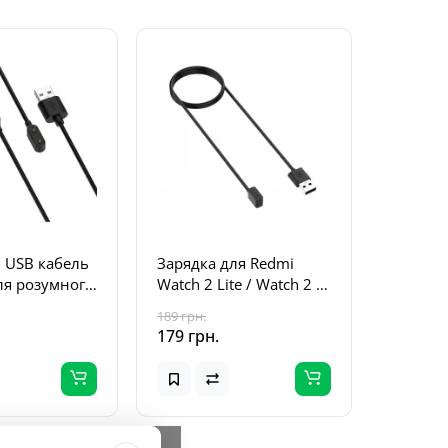
 USB кабель
Зарядка для Redmi
ля розумного
Watch 2 Lite / Watch 2 /
 Huawei
Redmi Smart Band Pro /
189 грн.
/Huawei Band
Redmi Band 7 Pro
179 грн.
OR Band 6