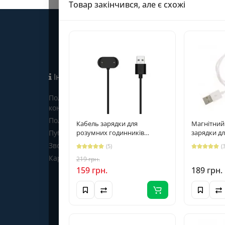
Товар закінчився, але є схожі
Інформація
Політика
Про нас
конфіденційності
Оплата і доставка
Політика файлів cookie
Гарантії та поверненн
Кабель зарядки для
Магнітний
Публічна оферта
розумних годинників
зарядки д
Відгуки про нас
Amazfit GTS 4, Amazfit GTR 4
годинників
Зворотній зв’язок
(5)
(
7.62 мм., Б
Карта сайту
219 грн.
159 грн.
189 грн.