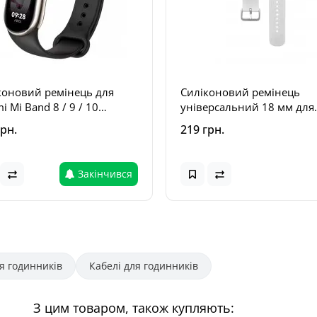
коновий ремінець для
Силіконовий ремінець
i Mi Band 8 / 9 / 10
універсальний 18 мм для
ий
смарт-годинників Білий
грн.
219 грн.
Закінчився
я годинників
Кабелі для годинників
З цим товаром, також купляють: