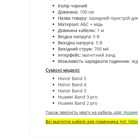
Колір чорний
Довжина:
100 см
Назва товару:
зарядний пристрій для
Матеріал:
АБС + мідь
Довжина кабелю:
1 м
Вхідна напруга:
5 В
Вихідна напруга:
5 В
Вихідний струм:
700 мА
Інтерфейс:
магнітний зонд
Можливість заряджати годинник:
від
Сумісні моделі:
Honor Band 5
Honor Band 4
Honor Band 3
Huawei Band 3 pro
Huawei Band 2 pro
Також зверніть увагу на кабель для:
Huawei
Всі магнітні кабелі для годинника тут:
http