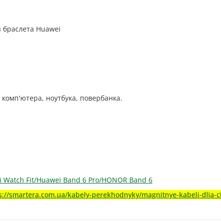
 браслета Huawei
 комп'ютера, ноутбука, повербанка.
 Watch Fit/Huawei Band 6 Pro/HONOR Band 6
s://smartera.com.ua/kabely-perekhodnyky/magnitnye-kabeli-dlia-c