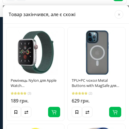
Завантажується...
Товар закінчився, але є схожі
×
Інформація
Категорії
Особистий кабінет
Ремінець Nylon для Apple
TPU+PC чохол Metal
Watch
Buttons with MagSafe для
38/40/41/42mm(ser.10)
Apple iPhone 14 Pro Max
(098) 098-6235
(3)
(2)
Зелений / Pine green
(6.7") Синій
189 грн.
629 грн.
+380980986235
info@smartera.com.ua
Пн-Сб з 09:00 до 18:00,
Нд - вихідний