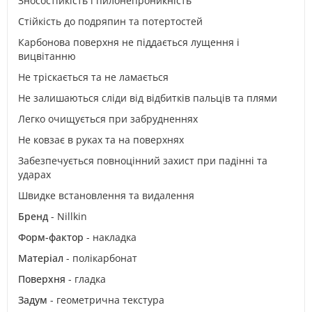
Зносостійкість і пилонепроникність
Стійкість до подряпин та потертостей
Карбонова поверхня не піддається лущення і
вицвітанню
Не тріскається та не ламається
Не залишаються сліди від відбитків пальців та плями
Легко очищується при забрудненнях
Не ковзає в руках та на поверхнях
Забезпечується повноцінний захист при падінні та
ударах
Швидке встановлення та видалення
Бренд
- Nillkin
Форм-фактор
- накладка
Матеріал
- полікарбонат
Поверхня
- гладка
Задум
- геометрична текстура