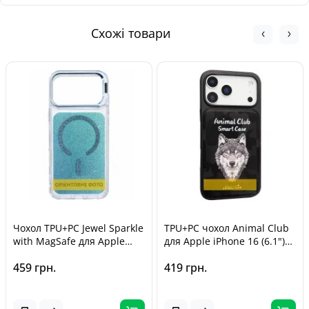
Обмін та повернення товару можливі протягом
Кур'єром Нової Пошти - від 140 грн
30 днів
з
моменту покупки, відповідно до Закону України «Про
Схожі товари
захист прав споживачів».
Чохол TPU+PC Jewel Sparkle
TPU+PC чохол Animal Club
with MagSafe для Apple
для Apple iPhone 16 (6.1")
iPhone 16 (6.1") Aqua Blue
Black
459 грн.
419 грн.