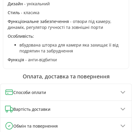
Дизайн
- унікальний
Стиль
- класика
Функціональне забезпечення
- отвори під камеру,
динамік, регулятор гучності та зовнішні порти
Особливість:
вбудована шторка для камери яка захищає її від
подряпин та забруднення
Функція
- анти-відбитки
Оплата, доставка та повернення
Способи оплати
Оплата при отриманні (до 130 грн - повна передплата)
Вартість доставки
Онлайн-оплата карткою, GPay, ApplePay
Оплата на реквізити IBAN - знижка 5%
Відділення Нової Пошти - від 90 грн
Обмін та повернення
Поштомати Нової Пошти - від 100 грн