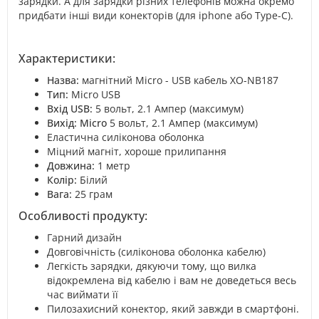
зарядки. А для зарядки різних телефонів можна окремо
придбати інші види конекторів (для iphone або Type-C).
Характеристики:
Назва:
магнітний Micro - USB кабель XO-NB187
Тип:
Micro USB
Вхід USB:
5 вольт, 2.1 Aмпер (максимум)
Вихід: Micro
5 вольт, 2.1 Aмпер (максимум)
Еластична силіконова оболонка
Міцний магніт, хороше прилипання
Довжина:
1 метр
Колір:
Білий
Вага:
25 грам
Особливості продукту:
Гарний дизайн
Довговічність (силіконова оболонка кабелю)
Легкість зарядки, дякуючи тому, що вилка
відокремлена від кабелю і вам не доведеться весь
час виймати її
Пилозахисний конектор, який завжди в смартфоні.