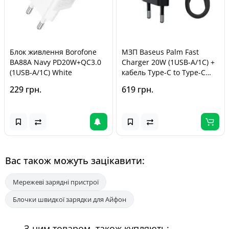
Блок живлення Borofone
МЗП Baseus Palm Fast
BA88A Navy PD20W+QC3.0
Charger 20W (1USB-A/1C) +
(1USB-A/1C) White
кабель Type-C to Type-C
(P10111608) Cluster Black
229 грн.
619 грн.
Вас також можуть зацікавити:
Мережеві зарядні пристрої
Блочки швидкої зарядки для Айфон
З цим товаром, також купляють: