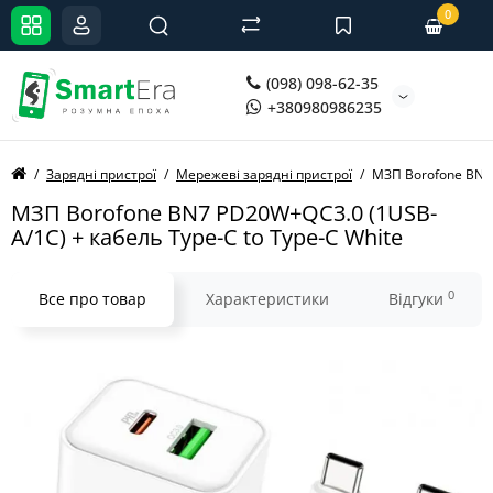
0
(098) 098-62-35
+380980986235
Зарядні пристрої
Мережеві зарядні пристрої
МЗП Borofone BN7 
МЗП Borofone BN7 PD20W+QC3.0 (1USB-
A/1C) + кабель Type-C to Type-C White
0
Все про товар
Характеристики
Відгуки