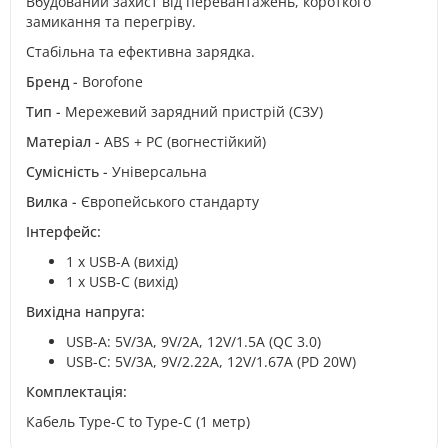
Вбудований захист від перевантажень, короткого
замикання та перегріву.
Стабільна та ефективна зарядка.
Бренд -
Borofone
Тип -
Мережевий зарядний пристрій (СЗУ)
Матеріал -
ABS + PC (вогнестійкий)
Сумісність -
Універсальна
Вилка -
Європейського стандарту
Інтерфейс
:
1 x USB-A (вихід)
1 x USB-C (вихід)
Вихідна напруга
:
USB-A: 5V/3A, 9V/2A, 12V/1.5A (QC 3.0)
USB-C: 5V/3A, 9V/2.22A, 12V/1.67A (PD 20W)
Комплектація
:
Кабель Type-C to Type-C (1 метр)