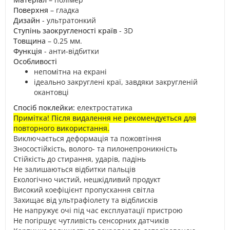
Поверхня
– гладка
Дизайн
- ультратонкий
Ступінь заокругленості країв
- 3D
Товщина
– 0.25 мм.
Функція
- анти-відбитки
Особливості
непомітна на екрані
ідеально закруглені краї, завдяки закругленій
окантовці
Спосіб поклейки:
електростатика
Примітка!
Після видалення не рекомендується для
повторного використання.
Виключається деформація та пожовтіння
Зносостійкість, волого- та пилонепроникність
Стійкість до стирання, ударів, падінь
Не залишаються відбитки пальців
Екологічно чистий, нешкідливий продукт
Високий коефіцієнт пропускання світла
Захищає від ультрафіолету та відблисків
Не напружує очі під час експлуатації пристрою
Не погіршує чутливість сенсорних датчиків