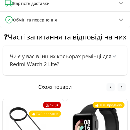
Вартість доставки
Онлайн-оплата карткою, GPay, ApplePay
Оплата на реквізити IBAN - знижка 5%
Відділення Укрпошти - від 60 грн
Обмін та повернення
Відділення Нової Пошти - від 90 грн
Обмін та повернення товару можливі протягом
Поштомати Нової Пошти - від 100 грн
30 днів
з
❓Часті запитання та відповіді на них
моменту покупки, відповідно до Закону України «Про
Кур'єром Нової Пошти - від 140 грн
захист прав споживачів».
Чи є у вас в інших кольорах ремінці для
Redmi Watch 2 Lite?
Схожі товари
Акція
ТОП продажів
ТОП продажів