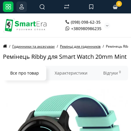
0
(098) 098-62-35
+380980986235
Годинники та аксесуари
Ремінці для годинників
Ремінець Ribb
Ремінець Ribby для Smart Watch 20mm Mint
0
Все про товар
Характеристики
Відгуки