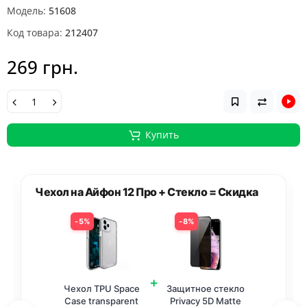
Модель:
51608
Код товара:
212407
269 грн.
Купить
Чехол на Айфон 12 Про + Стекло = Скидка
5%
8%
+
Чехол TPU Space
Защитное стекло
Case transparent
Privacy 5D Matte