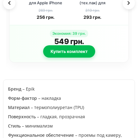
для Apple iPhone
(тех.пак) для
12 Pro / 12 (6.1
Apple iPhone 12
269 грн.
319 грн.
дюйма)
Pro / 12 (6.1
256
грн.
293
грн.
Прозрачный
дюйма) Черный
Экономия
:
39
грн.
549
грн.
Купить комплект
Бренд
– Epik
Форм-фактор
– накладка
Материал
– термополиуретан (TPU)
Поверхность
– гладкая, прозрачная
Стиль
– минимализм
Функциональное обеспечение
– проемы под камеру,