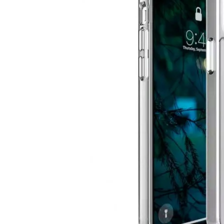
Вместе д
8
Че
Ca
для 
Pro 
269