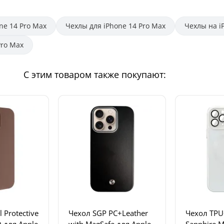
ne 14 Pro Max
Чехлы для iPhone 14 Pro Max
Чехлы на i
Pro Max
С этим товаром также покупают:
l Protective
Чехол SGP PC+Leather
Чехол TPU
 для Apple
with MagSafe для Apple
Sapphire M