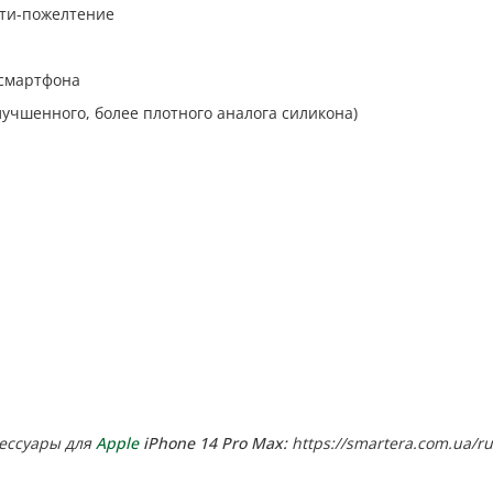
нти-пожелтение
 смартфона
лучшенного, более плотного аналога силикона)
сессуары для
Apple
iPhone 14 Pro Max:
https://smartera.com.ua/r