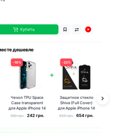
Купить
ешевле
Вместе д
0%
22%
7
+
хол TPU Space
Защитное стекло
Че
se transparent
Shiva (Full Cover)
Ca
Apple iPhone 14
для Apple iPhone 14
для 
Max (6.7 дюйма)
Pro Max (6.7 дюйма)
Pro 
242
грн.
654
грн.
 грн.
839 грн.
269
Прозрачный
Черный