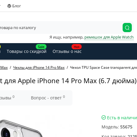
т
Блог
Я ищу, например,
ремешок для Apple Watch
Sale
Hot
и
Товары со скидкой
Отзывы о нас
o Max
Чехлы для iPhone 14 Pro Max
Чехол TPU Space Case transparent дл
t для Apple iPhone 14 Pro Max (6.7 дюйм
0
0
тзывы
Вопрос - ответ
Есть в налич
Модель:
55675
Код товара:
212