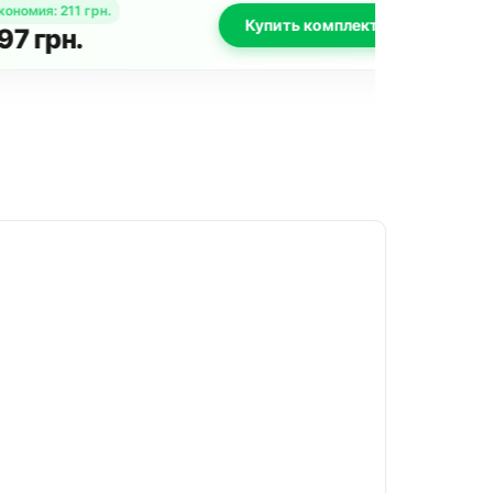
211
грн.
Экономия
:
Купить комплект
н.
938
гр