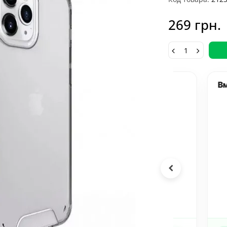
269 грн.
ешевле
Вместе д
%
19%
1
+
хол TPU Space
Защитное стекло
Че
se transparent
Privacy 5D Matte
Ca
Apple iPhone 14
(тех.пак) для Apple
для 
Max (6.7 дюйма)
iPhone 14 Pro Max
Pro 
247
грн.
258
грн.
 грн.
319 грн.
269
Прозрачный
(6.7 дюйма)
Черный