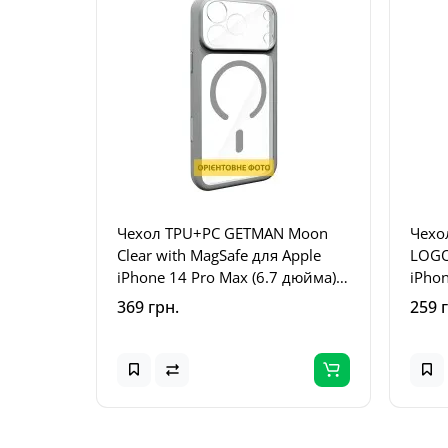
Чехол TPU+PC GETMAN Moon
Чехол
Clear with MagSafe для Apple
LOGO
iPhone 14 Pro Max (6.7 дюйма)
iPhon
Grey
Кори
369 грн.
259 