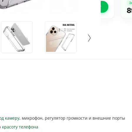
82
грн.
Экономия
:
Купить комплект
н.
897
гр
од камеру
, микрофон, регулятор громкости и внешние порты
ю
красоту телефона