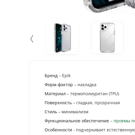
Экономия
:
506
гр
Бренд
– Epik
Форм-фактор
– накладка
Материал
– термополиуретан (TPU)
Поверхность
– гладкая, прозрачная
Стиль
– минимализм
Функциональное обеспечение
–
проемы п
Особенности
- подчеркивает естественну