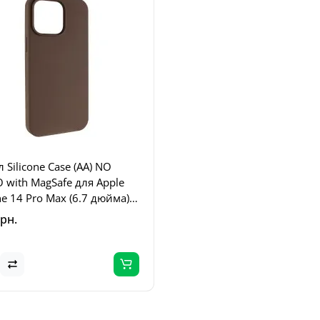
 Silicone Case (AA) NO
 with MagSafe для Apple
e 14 Pro Max (6.7 дюйма)
чневый / Brown
грн.