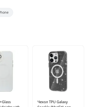
Phone
+Glass
Чехол TPU Galaxy
idnight with
Sparkle (MagFit) для