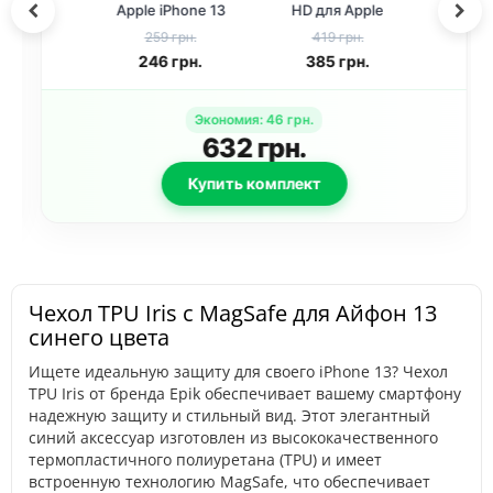
Apple iPhone 13
HD для Apple
(6.1 дюйма)
iPhone 13 Pro / 13
259 грн.
419 грн.
Синий
/ 14 / 16e / 17e (6.1
246
грн.
385
грн.
дюйма) Черный
Экономия
:
46
грн.
632
грн.
Купить комплект
Чехол TPU Iris с MagSafe для Айфон 13
синего цвета
Ищете идеальную защиту для своего iPhone 13? Чехол
TPU Iris от бренда Epik обеспечивает вашему смартфону
надежную защиту и стильный вид. Этот элегантный
синий аксессуар изготовлен из высококачественного
термопластичного полиуретана (TPU) и имеет
встроенную технологию MagSafe, что обеспечивает