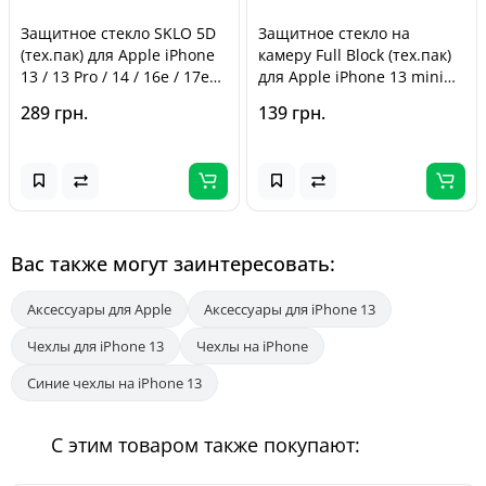
Защитное стекло SKLO 5D
Защитное стекло на
(тех.пак) для Apple iPhone
камеру Full Block (тех.пак)
13 / 13 Pro / 14 / 16e / 17e
для Apple iPhone 13 mini
(6.1 дюйма) Черный /
(5.4 дюйма) / 13 (6.1 дюйма)
289 грн.
139 грн.
Белая подложка
Прозрачный
Вас также могут заинтересовать:
Аксессуары для Apple
Аксессуары для iPhone 13
Чехлы для iPhone 13
Чехлы на iPhone
Синие чехлы на iPhone 13
С этим товаром также покупают: