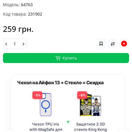
Модель:
64763
Код товара:
231902
259 грн.
Купить
Чехол на Айфон 13 + Стекло = Скидка
5%
8%
+
Чехол TPU Iris
Защитное 2.5D
with MagSafe для
стекло King Kong