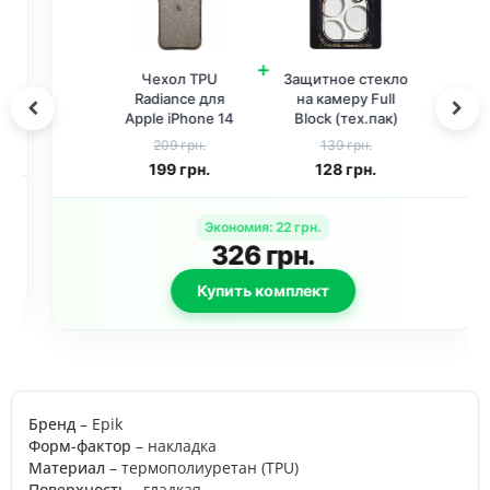
+
Чехол TPU
Защитное стекло
Radiance для
на камеру Full
Apple iPhone 14
Block (тех.пак)
Pro Max (6.7
для Apple iPhone
209 грн.
139 грн.
дюйма) Black
14 Pro (6.1
199
грн.
128
грн.
дюйма) / 14 Pro
Max (6.7 дюйма)
Прозрачный
Экономия
:
22
грн.
326
грн.
Купить комплект
Бренд
– Epik
Форм-фактор
– накладка
Материал
– термополиуретан (TPU)
Поверхность
– гладкая