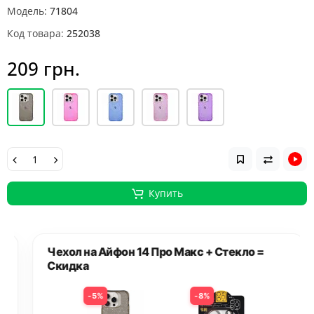
Модель:
71804
Код товара:
252038
209 грн.
Купить
Чехол на Айфон 14 Про Макс + Стекло =
Скидка
5%
8%