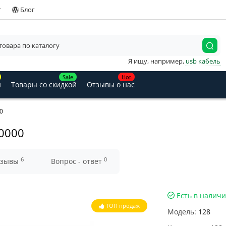
т
Блог
Я ищу, например,
usb кабель
Sale
Hot
и
Товары со скидкой
Отзывы о нас
0
10000
6
0
тзывы
Вопрос - ответ
Есть в налич
ТОП продаж
Модель:
128