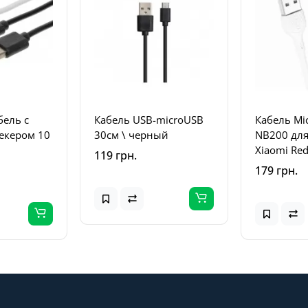
бель с
Кабель USB-microUSB
Кабель Mi
екером 10
30см \ черный
NB200 дл
Xiaomi Red
119 грн.
Redmi 6A 
179 грн.