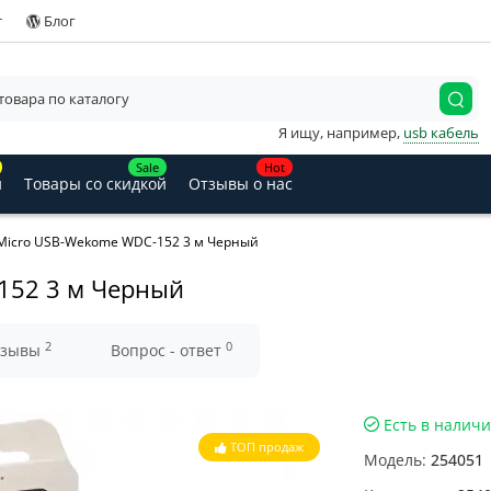
т
Блог
Я ищу, например,
usb кабель
Sale
Hot
и
Товары со скидкой
Отзывы о нас
Micro USB-Wekome WDC-152 3 м Черный
152 3 м Черный
2
0
тзывы
Вопрос - ответ
Есть в налич
ТОП продаж
Модель:
254051