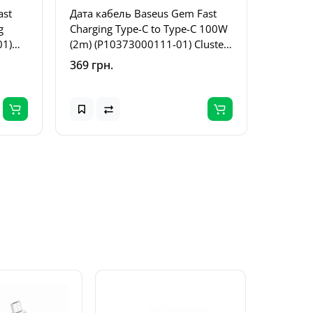
ast
Дата кабель Baseus Gem Fast
Дата ка
g
Charging Type-C to Type-C 100W
Series 
01)
(2m) (P10373000111-01) Cluster
Lightni
Black
Wheat P
369 грн.
309 грн