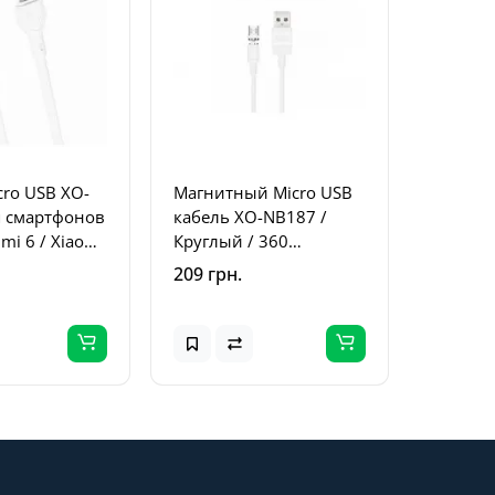
cro USB XO-
Магнитный Micro USB
я смартфонов
кабель XO-NB187 /
mi 6 / Xiaomi
Круглый / 360
1 метр Белый
Градусов / 100 см. /
209 грн.
Белый