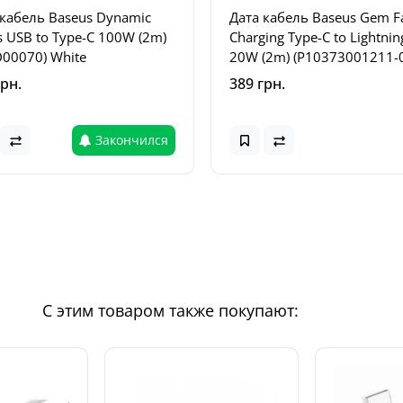
 кабель Baseus Dynamic
Дата кабель Baseus Gem F
s USB to Type-C 100W (2m)
Charging Type-C to Lightnin
D00070) White
20W (2m) (P10373001211-
Cluster Black
грн.
389 грн.
Закончился
С этим товаром также покупают: