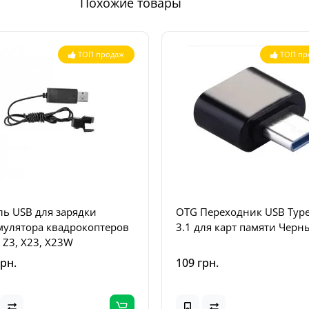
Похожие товары
ТОП продаж
ТОП пр
ль USB для зарядки
OTG Переходник USB Type
мулятора квадрокоптеров
3.1 для карт памяти Черн
 Z3, X23, X23W
грн.
109 грн.