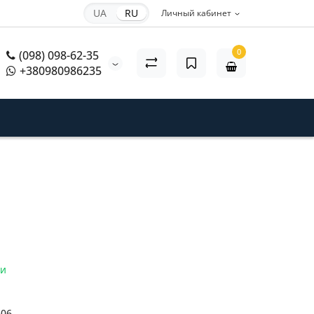
UA
RU
Личный кабинет
0
(098) 098-62-35
+380980986235
ии
606