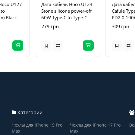
 Hoco U127
Дата кабель Hoco U124
Дата кабе
 to
Stone silicone power-off
Cafule Typ
2m) Black
60W Type-C to Type-C
PD2.0 100
(1.2m) Black
(CATKLF-AL
279 грн.
309 грн.
Категории
Чехлы для iPhone 15 Pro
Чехлы для iPhone 17 Pro
Во
Max
Max