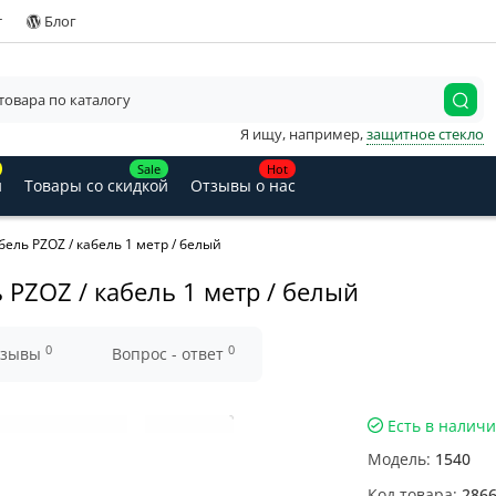
т
Блог
Я ищу, например,
защитное стекло
Sale
Hot
и
Товары со скидкой
Отзывы о нас
бель PZOZ / кабель 1 метр / белый
 PZOZ / кабель 1 метр / белый
0
0
тзывы
Вопрос - ответ
Есть в налич
Модель:
1540
Код товара:
286