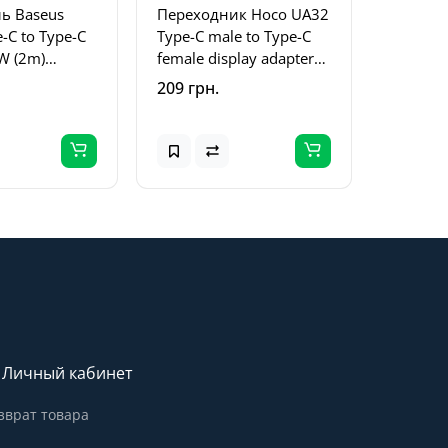
ль Baseus
Переходник Hoco UA32
e-C to Type-C
Type-C male to Type-C
W (2m)
female display adapter
) Gray / Black
Black
209 грн.
Личный кабинет
зврат товара