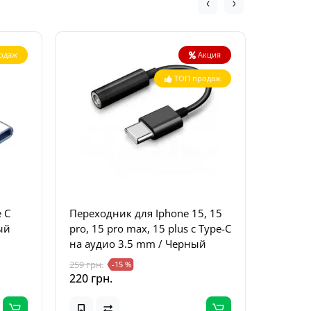
одаж
Акция
ТОП продаж
 C
Переходник для Iphone 15, 15
Перехо
ый
pro, 15 pro max, 15 plus с Type-C
3.5 mm 
на аудио 3.5 mm / Черный
16 Pro 
259 грн.
259 грн.
-15 %
220 грн.
220 грн