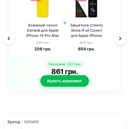
+
Кожаный чехол
Защитное стекло
Xshield для Apple
Shiva (Full Cover)
iPhone 14 Pro Max
для Apple iPhone
(6.7 дюйма)
14 Pro Max (6.7
229 грн.
839 грн.
Желтый / Yellow
дюйма) Черный
206
грн.
654
грн.
Экономия
:
207
грн.
861
грн.
Купить комплект
Бренд
– Xshield