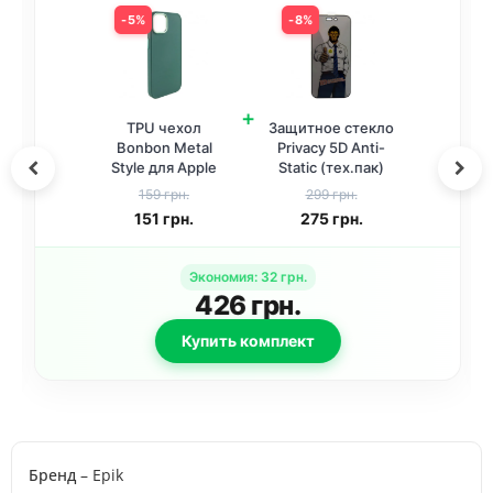
5%
8%
+
TPU чехол
Защитное стекло
Bonbon Metal
Privacy 5D Anti-
Style для Apple
Static (тех.пак)
iPhone 14 (6.1
для Apple iPhone
159 грн.
299 грн.
дюйма) Зеленый
13 / 13 Pro / 14 /
151
грн.
275
грн.
/ Army green
16e /17e (6.1
дюйма) Черный
Экономия
:
32
грн.
426
грн.
Купить комплект
Бренд
– Epik