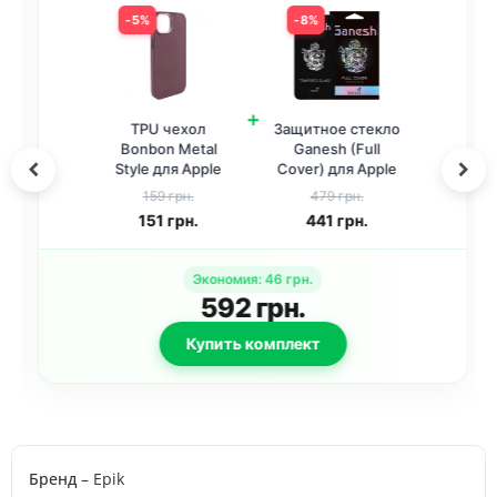
5%
8%
+
TPU чехол
Защитное стекло
Bonbon Metal
Ganesh (Full
Style для Apple
Cover) для Apple
iPhone 14 Plus
iPhone 13 Pro Max
159 грн.
479 грн.
(6.7 дюйма)
/ 14 Plus (6.7
151
грн.
441
грн.
Бордовый / Plum
дюйма) Черный
Экономия
:
46
грн.
592
грн.
Купить комплект
Бренд
– Epik