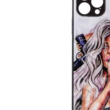
Чехол на 
5
T
Pri