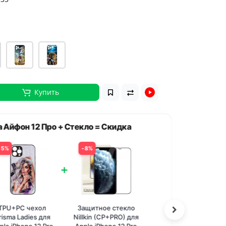
Купить
Айфон 12 Про + Стекло = Скидка
Чехол на 
%
8%
5
+
PU+PC чехол
Защитное стекло
T
sma Ladies для
Nillkin (CP+PRO) для
Pri