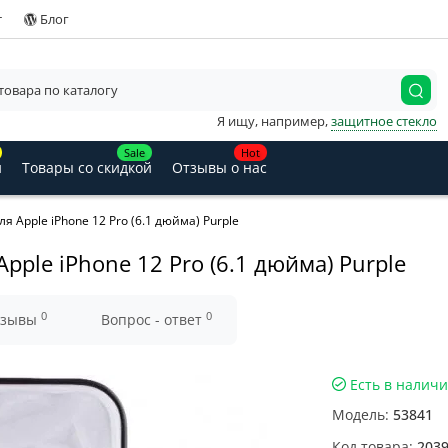
т
Блог
Я ищу, например,
защитное стекло
Sale
Hot
и
Товары со скидкой
Отзывы о нас
я Apple iPhone 12 Pro (6.1 дюйма) Purple
Apple iPhone 12 Pro (6.1 дюйма) Purple
0
0
тзывы
Вопрос - ответ
Есть в налич
Модель:
53841
Код товара:
203