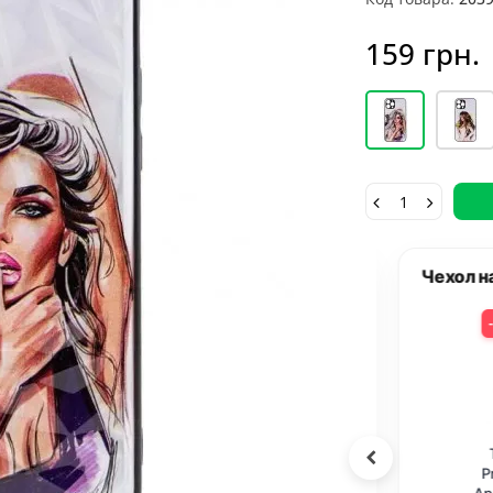
159 грн.
Айфон 12 Про + Стекло = Скидка
Чехол на 
%
8%
5
+
PU+PC чехол
Защитное 2.5D
T
sma Ladies для
стекло Blueo Full
Pri