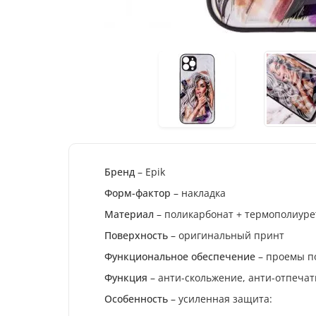
Appl
(6.
159
Экономия
:
684
гр
Бренд
– Epik
Форм-фактор
– накладка
Материал
– поликарбонат + термополиуре
Поверхность
– оригинальный принт
Функциональное обеспечение
– проемы по
Функция
– анти-скольжение, анти-отпечат
Особенность
– усиленная защита: