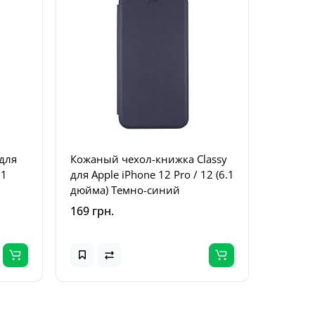
 для
Кожаный чехол-книжка Classy
Чехол T
.1
для Apple iPhone 12 Pro / 12 (6.1
для App
дюйма) Темно-синий
дюйма)
169 грн.
179 грн