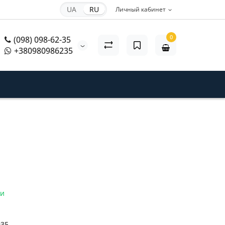
UA
RU
Личный кабинет
0
(098) 098-62-35
+380980986235
ии
935