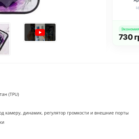
e iPhone 12 Pro
Cover HD для Apple
Appl
1 дюйма) Purple
iPhone 12 Pro / 12
(6.
151
грн.
533
грн.
 грн.
579 грн.
159
(6.1) Черный
54
грн.
Экономия
:
Купить комплект
н.
730
гр
тан (TPU)
д камеру, динамик, регулятор громкости и внешние порты
ки