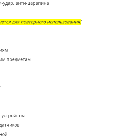
ти-удар, анти-царапина
ется для повторного использования!
ниям
щим предметам
т
 устройства
 датчиков
нной