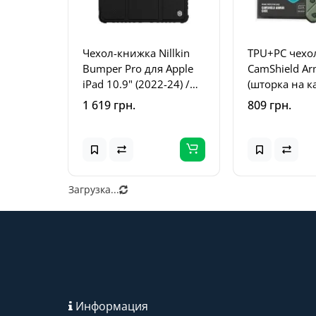
Чехол-книжка Nillkin
TPU+PC чехол
Bumper Pro для Apple
CamShield Ar
iPad 10.9" (2022-24) /
(шторка на к
11" (A16) 2025 Black
Apple iPhone
1 619 грн.
809 грн.
(6.7 дюйма)
Загрузка...
Информация