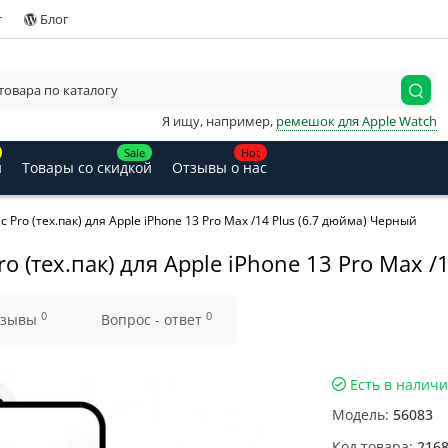
т
Блог
Я ищу, например,
ремешок для Apple Watch
Sale
Hot
и
Товары со скидкой
Отзывы о нас
c Pro (тех.пак) для Apple iPhone 13 Pro Max /14 Plus (6.7 дюйма) Черный
ro (тех.пак) для Apple iPhone 13 Pro Max /
0
0
тзывы
Вопрос - ответ
Есть в налич
Модель:
56083
Код товара:
216