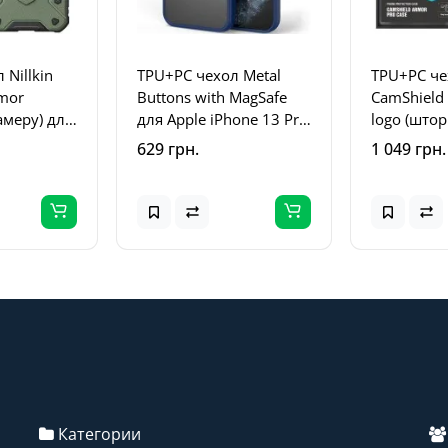
 Nillkin
TPU+PC чехол Metal
TPU+PC чех
mor
Buttons with MagSafe
CamShield
амеру) для
для Apple iPhone 13 Pro
logo (штор
 15 Pro Max
Max (6.7 дюйма) Синий
для Apple 
629 грн.
1 049 грн.
 Зеленый
Max Черн
Категории