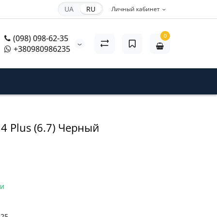
UA
RU
Личный кабинет
0
(098) 098-62-35
+380980986235
14 Plus (6.7) Черный
ии
825