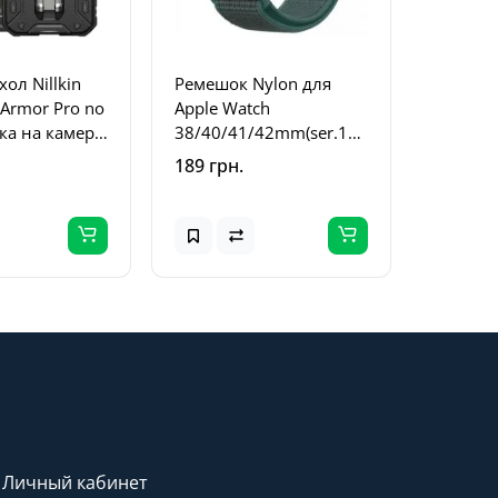
ол Nillkin
Ремешок Nylon для
 Armor Pro no
Apple Watch
ка на камеру)
38/40/41/42mm(ser.10)
iPhone 14 Pro
Зеленый / Pine green
189 грн.
ый
Личный кабинет