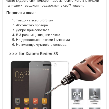
часто кидаєте свій телефон, або ж носите його з ключами
та іншими твердими предметами у своїй кишені.
Переваги скла:
Товщина всього 0.3 мм
Абсолютно прозоре
Добре приклеюється
В 3 рази міцніше, ніж плівка
Не дряпається ножами і ключами
Не зменшує чутливість сенсора