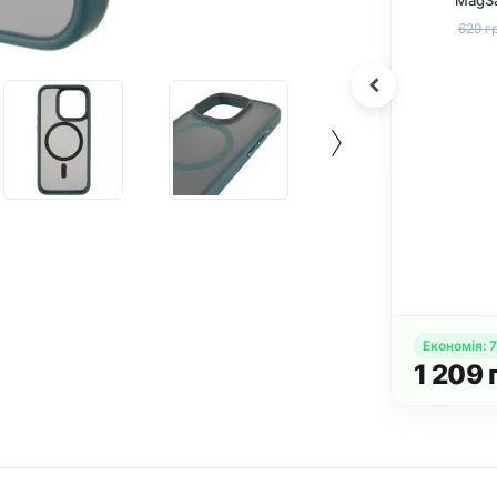
Safe для Apple
для Apple iPhone 15
MagSa
one 15 Pro Max
Pro Max (6.7")
iPhon
624
грн.
260
грн.
 грн.
289 грн.
629 гр
6.7") Зелений
Чорний
(6.
34
грн.
Купити комплект
н.
Економія
:
7
1 209
г