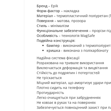
Бренд
– Epik
Форм-фактор
– накладка
Матеріал
– термопластичний поліуретан (T
Поверхня
– матова, прозора
Стиль
– мінімалізм
Функціональне забезпечення
– прорізи пі
Особливість
– технологія MagSafe
Подвійна конструкція:
бампер
- виконаний з термополіурет
кришка
- виконана з полікарбонату
Надійна система фіксації
Розрахована на тривале використання
Виключається деформація та вицвітання
Стійкість до подряпин і потертостей
Не тріскається
Міцний матеріал, що амортизує удари при
Плотно сидить на телефону
Протиударність
Легко очищується при забрудненнях
Не ковзає в руках та на поверхнях
Забезпечується повноцінний захист при па