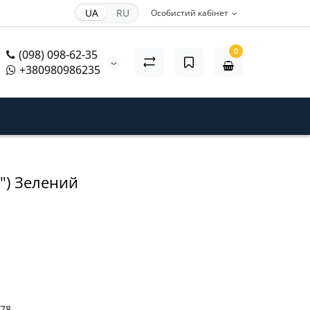
UA
RU
Особистий кабінет
0
(098) 098-62-35
+380980986235
7") Зелений
78