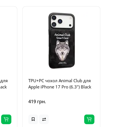
 для
TPU+PC чохол Animal Club для
TPU+PC 
lack
Apple iPhone 17 Pro (6.3") Black
Apple i
Black
419 грн.
419 грн