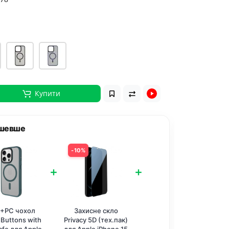
Купити
ешевше
Разом д
10%
5
+
+
+PC чохол
Захисне скло
TPU
 Buttons with
Privacy 5D (тех.пак)
Metal