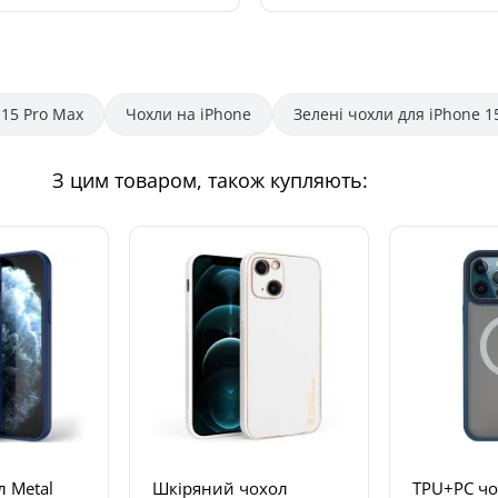
 15 Pro Max
Чохли на iPhone
Зелені чохли для iPhone 1
З цим товаром, також купляють:
 Metal
Шкіряний чохол
TPU+PC чо