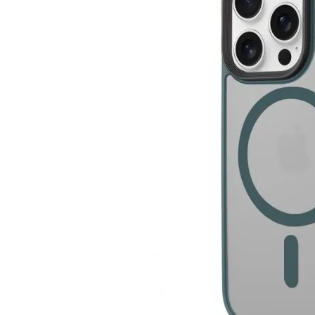
Разом д
5
T
Met