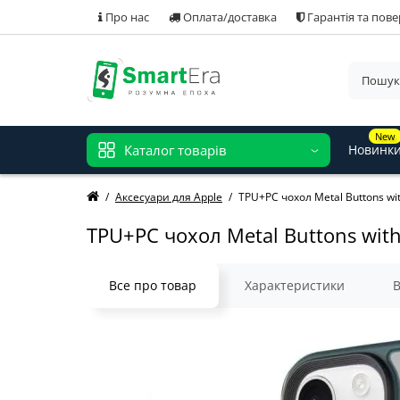
Про нас
Оплата/доставка
Гарантія та пов
New
Каталог товарів
Новинк
Аксесуари для Apple
TPU+PC чохол Metal Buttons wi
TPU+PC чохол Metal Buttons with
Все про товар
Характеристики
В