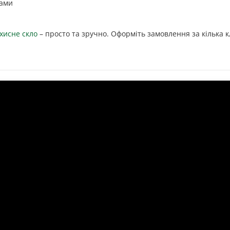
ками
хисне скло
– просто та зручно. Оформіть замовлення за кілька кл