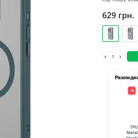
629 грн.
ешевше
Разом д
10%
5
+
PU+PC чохол
Захисне скло
TPU
al Buttons with
Privacy 5D (тех.пак)
Metal