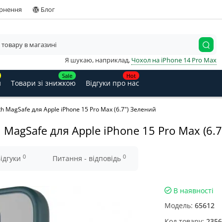
ернення
Блог
Я шукаю, наприклад,
Чохол на iPhone 14 Pro Max
Sale
Hot
и
Товари зі знижкою
Відгуки про нас
th MagSafe для Apple iPhone 15 Pro Max (6.7") Зелений
 MagSafe для Apple iPhone 15 Pro Max (6.
0
0
ідгуки
Питання - відповідь
В наявності
Модель:
65612
Код товару:
2356