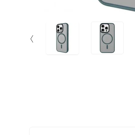
Mag
iPh
629
(
Економія
:
884
гр