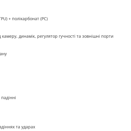
PU) + полікарбонат (PC)
д камеру, динамік, регулятор гучності та зовнішні порти
ану
 падінні
діннях та ударах