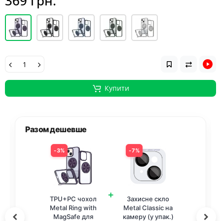
369 грн.
Купити
Разом дешевше
3%
7%
+
TPU+PC чохол
Захисне скло
Metal Ring with
Metal Classic на
MagSafe для
камеру (у упак.)