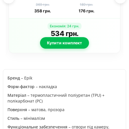
Apple iPhone 15
для Apple iPhone
369 грн.
189 грн.
(6.1") Темно-
15 (6.1") / 15 Plus
358
грн.
176
грн.
фіолетовий
(6.7") Чорний /
Midnight
Економія
:
24
грн.
534
грн.
Купити комплект
Бренд
– Epik
Форм-фактор
– накладка
Матеріал
– термопластичний поліуретан (TPU) +
полікарбонат (PC)
Поверхня
– матова, прозора
Стиль
– мінімалізм
Функціональне забезпечення
– отвори під камеру,