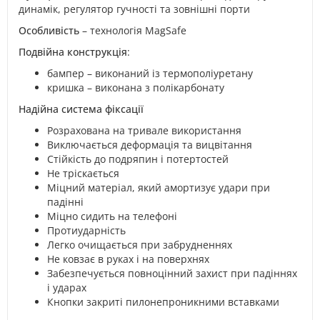
динамік, регулятор гучності та зовнішні порти
Особливість
– технологія MagSafe
Подвійна конструкція
:
бампер – виконаний із термополіуретану
кришка – виконана з полікарбонату
Надійна система фіксації
Розрахована на тривале використання
Виключається деформація та вицвітання
Стійкість до подряпин і потертостей
Не тріскається
Міцний матеріал, який амортизує удари при
падінні
Міцно сидить на телефоні
Протиударність
Легко очищається при забрудненнях
Не ковзає в руках і на поверхнях
Забезпечується повноцінний захист при падіннях
і ударах
Кнопки закриті пилонепроникними вставками