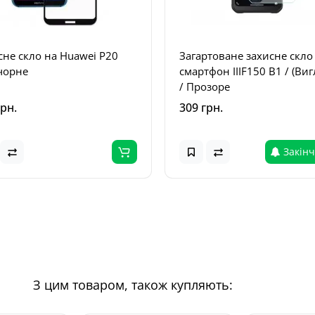
сне скло на Huawei P20
Загартоване захисне скло
 чорне
смартфон IIIF150 B1 / (Виг
/ Прозоре
грн.
309 грн.
Закін
З цим товаром, також купляють: