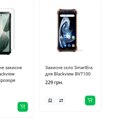
не захисне
Захисне скло SmartEra
ackview
для Blackview BV7100
Прозоре
229 грн.