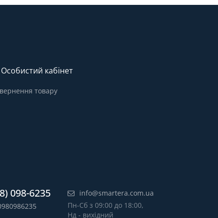
Особистий кабінет
вернення товару
8) 098-6235
info@smartera.com.ua
Пн-Сб з 09:00 до 18:00,
0980986235
Нд - вихідний