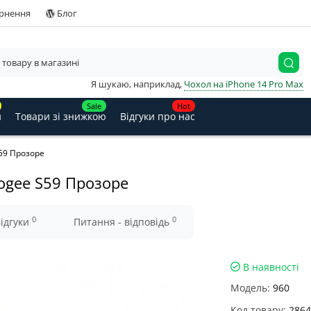
ернення
Блог
Я шукаю, наприклад,
Чохол на iPhone 14 Pro Max
Sale
Hot
и
Товари зі знижкою
Відгуки про нас
59 Прозоре
ogee S59 Прозоре
0
0
ідгуки
Питання - відповідь
В наявності
Модель:
960
Код товару:
2864