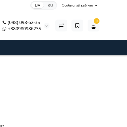
UA
RU
Особистий кабінет
0
(098) 098-62-35
+380980986235
82