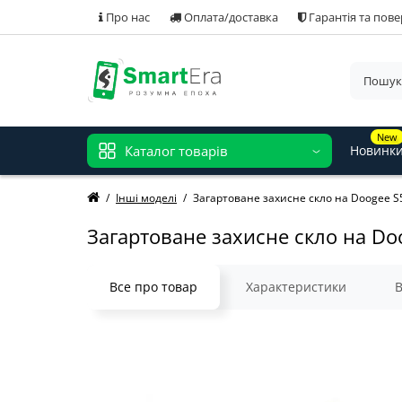
Про нас
Оплата/доставка
Гарантія та пов
New
Каталог товарів
Новинк
Інші моделі
Загартоване захисне скло на Doogee S
Загартоване захисне скло на Do
Все про товар
Характеристики
В