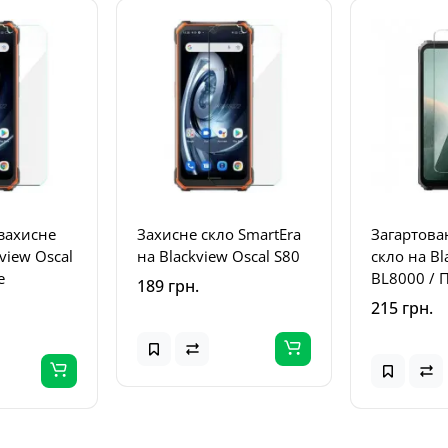
захисне
Захисне скло SmartEra
Загартова
view Oscal
на Blackview Oscal S80
скло на Bl
е
BL8000 / 
189 грн.
215 грн.