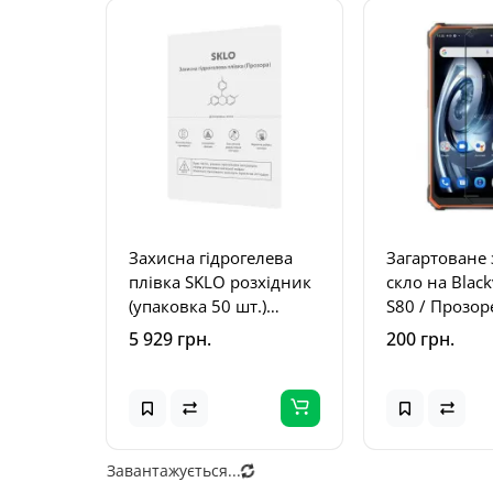
Захисна гідрогелева
Загартоване 
плівка SKLO розхідник
скло на Black
(упаковка 50 шт.)
S80 / Прозор
Прозорий
5 929 грн.
200 грн.
Завантажується...