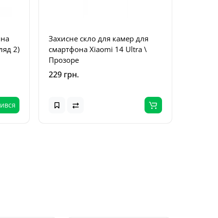
 на
Захисне скло для камер для
Захисн
ляд 2)
смартфона Xiaomi 14 Ultra \
Xiaomi 
Прозоре
229 грн.
249 грн
чився