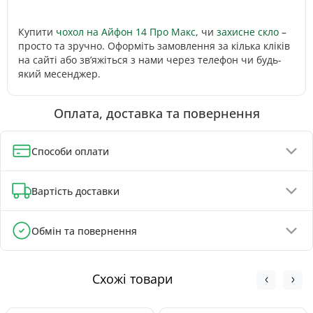
Купити
чохол на Айфон 14 Про Макс
, чи
захисне скло
–
просто та зручно. Оформіть замовлення за кілька кліків
на сайті або зв’яжіться з нами через телефон чи будь-
який месенджер.
Оплата, доставка та повернення
Способи оплати
Оплата при отриманні (до 130 грн - повна передплата)
Вартість доставки
Онлайн-оплата карткою, GPay, ApplePay
Оплата на реквізити IBAN - знижка 5%
Відділення Нової Пошти - від 90 грн
Обмін та повернення
Поштомати Нової Пошти - від 100 грн
Обмін та повернення товару можливі протягом
Кур'єром Нової Пошти - від 140 грн
30 днів
з
моменту покупки, відповідно до Закону України «Про
Схожі товари
захист прав споживачів».