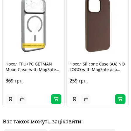
Чохол TPU+PC GETMAN
Чохол Silicone Case (AA) NO
Moon Clear with MagSafe
LOGO with MagSafe для
для Apple iPhone 14 Pro
Apple iPhone 14 Pro Max
369 грн.
259 грн.
Max (6.7") Grey
(6.7") Коричневий / Brown
Вас також можуть зацікавити: