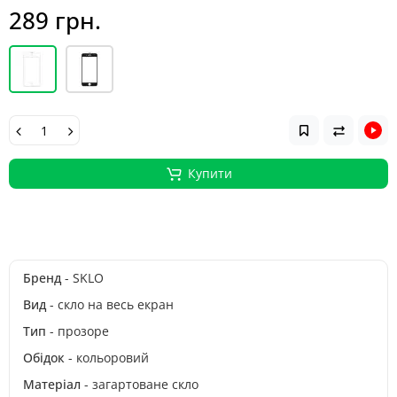
289 грн.
Купити
Бренд
- SKLO
Вид
- скло на весь екран
Тип
- прозоре
Обідок
- кольоровий
Матеріал
- загартоване скло