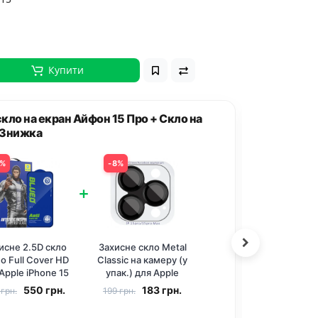
Купити
ешевше
9%
5%
+
хисне 2.5D скло
Блок живлення
eo Full Cover HD
Baseus Super Si
 Apple iPhone 15
Quick Charger 25W
ro (6.1) Чорний
(1USB-C) + кабель
527
грн.
664
грн.
9 грн.
699 грн.
Type-C to Type-C
(TZCCSUP-L)
Чорний