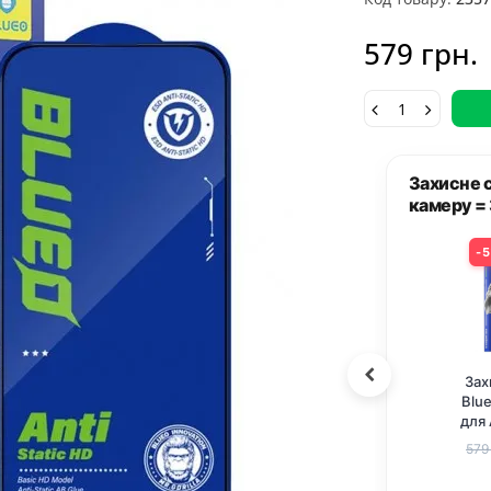
579 грн.
скло на екран Айфон 15 Про + Скло на
Разом д
= Знижка
5%
8%
+
За
Blu
хисне 2.5D скло
Захисне скло Metal
для
eo Full Cover HD
Classic на камеру (у
P
 Apple iPhone 15
упак.) для Apple
57
ro (6.1) Чорний
iPhone 15 Pro (6.1") /
550
грн.
183
грн.
9 грн.
199 грн.
15 Pro Max (6.7")
Чорний / Midnight