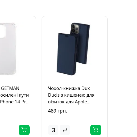
л GETMAN
Чохол-книжка Dux
посилені кути
Ducis з кишенею для
iPhone 14 Pro
візиток для Apple
) Безбарвний
iPhone 14 Pro Max (6.7")
489 грн.
)
Синій