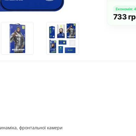
Економія
:
1 191
г
45
грн.
Купити комплект
н.
динаміка, фронтальної камери