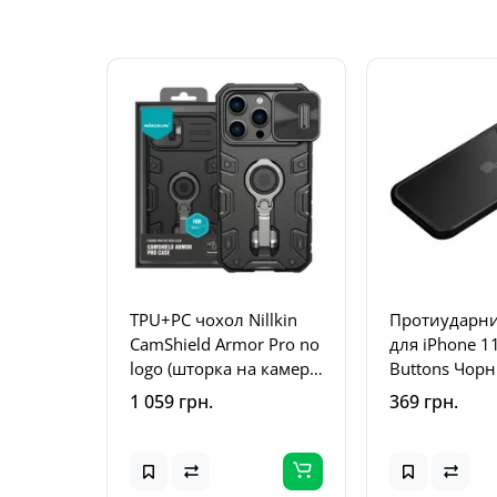
TPU+PC чохол Nillkin
Протиударни
CamShield Armor Pro no
для iPhone 1
logo (шторка на камеру)
Buttons Чор
для Apple iPhone 14 Pro
1 059 грн.
369 грн.
(6.1") Чорний