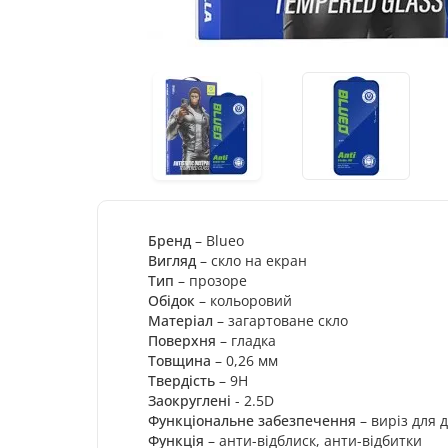
Економія
:
733
гр
Бренд
– Blueo
Вигляд
– скло на екран
Тип
– прозоре
Обідок
– кольоровий
Матеріал
– загартоване скло
Поверхня
– гладка
Товщина
– 0,26 мм
Твердість
– 9H
Заокруглені
- 2.5D
Функціональне забезпечення
– виріз для 
Функція
– анти-відблиск, анти-відбитки