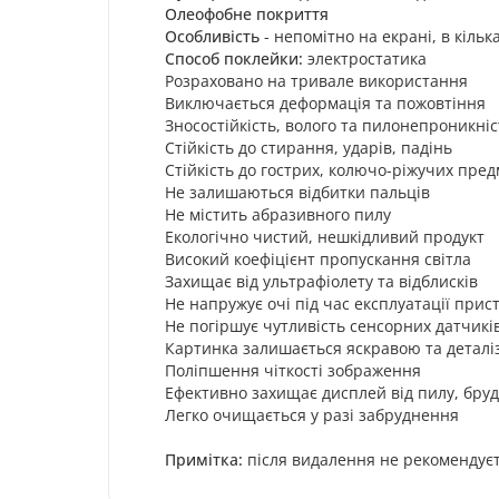
Олеофобне покриття
Особливість
- непомітно на екрані, в кільк
Способ поклейки:
электростатика
Розраховано на тривале використання
Виключається деформація та пожовтіння
Зносостійкість, волого та пилонепроникніс
Стійкість до стирання, ударів, падінь
Стійкість до гострих, колючо-ріжучих пред
Не залишаються відбитки пальців
Не містить абразивного пилу
Екологічно чистий, нешкідливий продукт
Високий коефіцієнт пропускання світла
Захищає від ультрафіолету та відблисків
Не напружує очі під час експлуатації при
Не погіршує чутливість сенсорних датчикі
Картинка залишається яскравою та детал
Поліпшення чіткості зображення
Ефективно захищає дисплей від пилу, бруду
Легко очищається у разі забруднення
Примітка:
після видалення не рекомендуєт