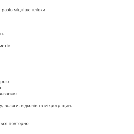
а разів міцніше плівки
ть
метів
строю
в
ізованою
, вологи, відколів та мікротріщин.
ься повторно!