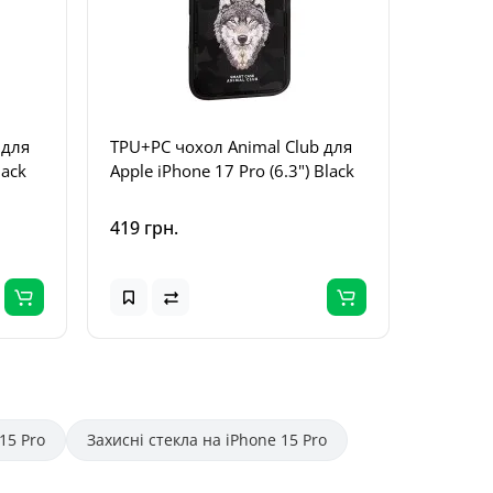
 для
TPU+PC чохол Animal Club для
TPU+PC 
lack
Apple iPhone 17 Pro (6.3") Black
Apple i
Black
419 грн.
419 грн
15 Pro
Захисні стекла на iPhone 15 Pro