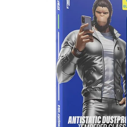
Захисне 
камеру 
За
Blu
для
P
57