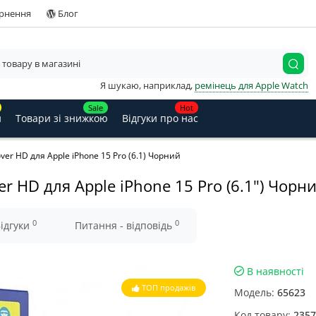
ернення
Блог
Я шукаю, наприклад,
ремінець для Apple Watch
Sale
Hot
и
Товари зі знижкою
Відгуки про нас
over HD для Apple iPhone 15 Pro (6.1) Чорний
er HD для Apple iPhone 15 Pro (6.1") Чорн
0
0
ідгуки
Питання - відповідь
В наявності
ТОП продажів
Модель:
65623
Код товару:
2357