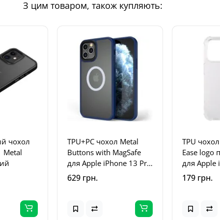
З цим товаром, також купляють:
й чохол
TPU+PC чохол Metal
TPU чохо
1 Metal
Buttons with MagSafe
Ease logo 
ний
для Apple iPhone 13 Pro
для Apple 
Max (6.7") Синій
Max (6.7"
629 грн.
179 грн.
(прозорий