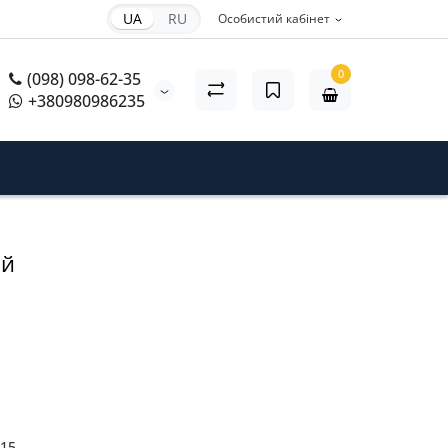
UA
RU
Особистий кабінет
0
(098) 098-62-35
+380980986235
ий
15