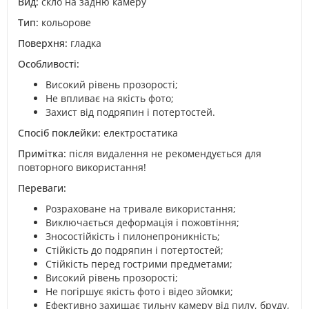
Вид:
скло на задню камеру
Тип:
кольорове
Поверхня:
гладка
Особливості:
Високий рівень прозорості;
Не впливає на якість фото;
Захист від подряпин і потертостей.
Спосіб поклейки:
електростатика
Примітка:
після видалення не рекомендується для
повторного використання!
Переваги:
Розраховане на тривале використання;
Виключається деформація і пожовтіння;
Зносостійкість і пилонепроникність;
Стійкість до подряпин і потертостей;
Стійкість перед гострими предметами;
Високий рівень прозорості;
Не погіршує якість фото і відео зйомки;
Ефективно захищає тильну камеру від пилу, бруду,