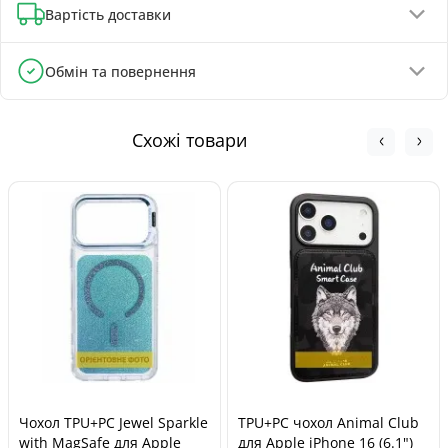
Вартість доставки
Онлайн-оплата карткою, GPay, ApplePay
Оплата на реквізити IBAN - знижка 5%
Відділення Нової Пошти - від 90 грн
Обмін та повернення
Поштомати Нової Пошти - від 100 грн
Обмін та повернення товару можливі протягом
Кур'єром Нової Пошти - від 140 грн
30 днів
з
моменту покупки, відповідно до Закону України «Про
Схожі товари
захист прав споживачів».
Чохол TPU+PC Jewel Sparkle
TPU+PC чохол Animal Club
with MagSafe для Apple
для Apple iPhone 16 (6.1")