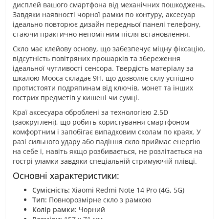
дисплей вашого смартфона від механічних пошкоджень.
Завдяки наявності чорної рамки по контуру, аксесуар
ідеально повторює дизайн передньої панелі телефону,
стаючи практично непомітним після встановлення.
Скло має клейову основу, що забезпечує міцну фіксацію,
відсутність повітряних прошарків та збереження
ідеальної чутливості сенсора. Твердість матеріалу за
шкалою Мооса складає 9H, що дозволяє склу успішно
протистояти подряпинам від ключів, монет та інших
гострих предметів у кишені чи сумці.
Краї аксесуара оброблені за технологією 2.5D
(заокруглені), що робить користування смартфоном
комфортним і запобігає випадковим сколам по краях. У
разі сильного удару або падіння скло приймає енергію
на себе і, навіть якщо розбивається, не розлітається на
гострі уламки завдяки спеціальній стримуючій плівці.
Основні характеристики:
Сумісність:
Xiaomi Redmi Note 14 Pro (4G, 5G)
Тип:
Повнорозмірне скло з рамкою
Колір рамки:
Чорний