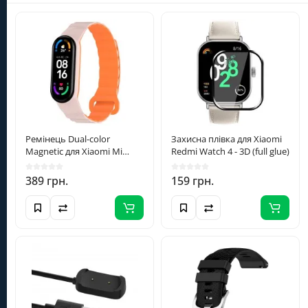
Інформація
Категорії
Особистий кабінет
Ремінець Dual-color
Захисна плівка для Xiaomi
Magnetic для Xiaomi Mi
Redmi Watch 4 - 3D (full glue)
Band 7/6/5/4/3 Light Pink /
(098) 098-6235
Orange
389 грн.
159 грн.
+380980986235
info@smartera.com.ua
Пн-Сб з 09:00 до 18:00,
Нд - вихідний