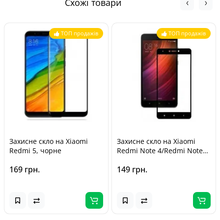
Кур'єром Нової Пошти - від 140 грн
Схожі товари
захист прав споживачів».
ТОП продажів
ТОП продажів
Захисне скло на Xiaomi
Захисне скло на Xiaomi
Redmi 5, чорне
Redmi Note 4/Redmi Note
4x (чорне)
169 грн.
149 грн.