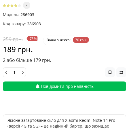
4
Модель:
286903
Код товару:
286903
259 грн.
-27 %
Ваша знижка:
70 грн.
189 грн.
2 або більше 179 грн.
Повідомити про наявність
Якісне загартоване скло для Xiaomi Redmi Note 14 Pro
(версії 4G та 5G) – це надійний бар'єр, що захищає