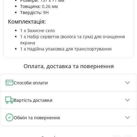
Розміри:
157 х 71 мм
Товщина:
0.26 мм
Твердість:
9H
Комплектація:
1 x Захисне скло
1 x Набір серветок (волога та суха) для очищення
екрана
1 x Надійна упаковка для транспортування
Оплата, доставка та повернення
Способи оплати
Оплата при отриманні (до 130 грн - повна передплата)
Вартість доставки
Онлайн-оплата карткою, GPay, ApplePay
Оплата на реквізити IBAN - знижка 5%
Відділення Укрпошти - від 60 грн
Обмін та повернення
Відділення Нової Пошти - від 90 грн
Обмін та повернення товару можливі протягом
Поштомати Нової Пошти - від 100 грн
30 днів
з
моменту покупки, відповідно до Закону України «Про