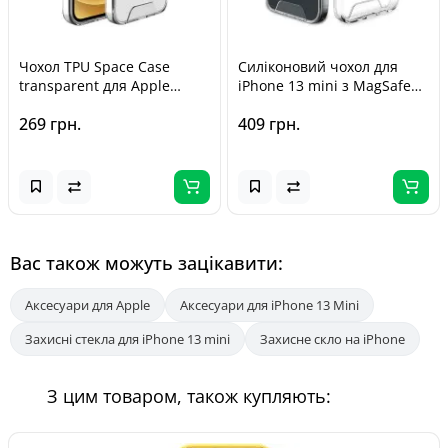
Чохол TPU Space Case
Силіконовий чохол для
transparent для Apple
iPhone 13 mini з MagSafe
iPhone 13 mini (5.4")
Space Case (Transparent)
269 грн.
409 грн.
Прозорий
Вас також можуть зацікавити:
Аксесуари для Apple
Аксесуари для iPhone 13 Mini
Захисні стекла для iPhone 13 mini
Захисне скло на iPhone
З цим товаром, також купляють: