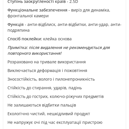
Ступінь заокругленості країв
- 2.5D
Функціональне забезпечення
- виріз для динаміка,
фронтальної камери
Функція
- анти-відблиск, анти-відбитки, анти-удар, анти-
подряпина
Спосіб поклейки:
клейка основа
Примітка: після видалення не рекомендується для
повторного використання!
Розраховано на тривале використання
Виключається деформація і пожовтіння
Зносостійкість, волого і пилонепроникність
Стійкість до стирання, ударів, падінь
Стійкість до гострих, колючо-ріжучих предметів
Не залишаються відбитки пальців
Екологічно чистий, нешкідливий продукт
Не напружує очі під час експлуатації пристрою