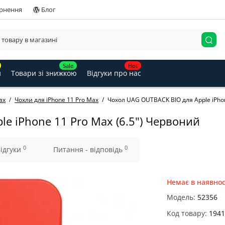
ернення
Блог
Sale
Hot
и
Товари зі знижкою
Відгуки про нас
ax
Чохли для iPhone 11 Pro Max
Чохол UAG OUTBACK BIO для Apple iPhon
e iPhone 11 Pro Max (6.5") Червоний
0
0
ідгуки
Питання - відповідь
Немає в наявнос
Модель:
52356
Код товару:
1941