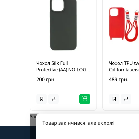
Чохол Silk Full
Чохол TPU tw
Protective (AA) NO LOGO
California дл
для Apple iPhone 11 Pro
iPhone 11 Pro
200 грн.
489 грн.
Max (6.5") Зелений /
Червоний
Cyprus Green
Завантажується...
Товар закінчився, але є схожі