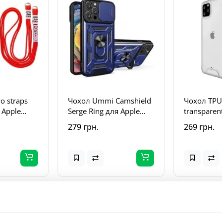
o straps
Чохол Ummi Camshield
Чохол TPU
я Apple
Serge Ring для Apple
transparen
 Max (6.5")
iPhone 11 Pro Max (6.5)
iPhone 11 
279 грн.
269 грн.
Синій
Прозорий