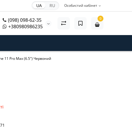
UA
RU
Особистий кабінет
0
(098) 098-62-35
+380980986235
e 11 Pro Max (6.5") Червоний
ті
71