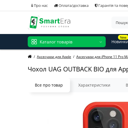
Про нас
Оплата/доставка
Гарантія та пов
New
Каталог товарів
Новинк
Аксесуари для Apple
Аксесуари для iPhone 11 Pro M
Чохол UAG OUTBACK BIO для Appl
Все про товар
Характеристики
В