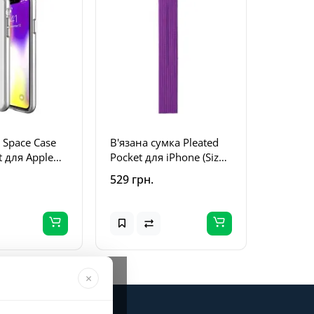
 Space Case
В'язана сумка Pleated
t для Apple
Pocket для iPhone (Size
Pro Max (6.5")
L) Purple
529 грн.
×