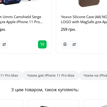
л Ummi Camshield Serge
Чохол Silicone Case (AA) N
для Apple iPhone 11 Pro
LOGO with MagSafe для Ap
6.5) Синій
iPhone 11 Pro Max (6.5")
грн.
259 грн.
Коричневий / Brown
 11 Pro Max
Чохли для iPhone 11 Pro Max
Чохли на iPho
З цим товаром, також купляють: