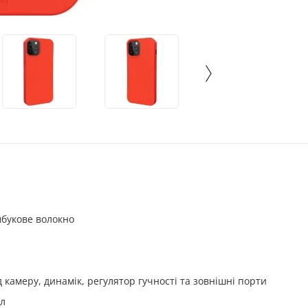
мбукове волокно
д камеру, динамік, регулятор гучності та зовнішні порти
ал