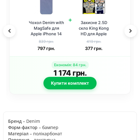
+
Чохол Denim with
Захисне 2.5D
MagSafe для
скло King Kong
Apple iPhone 14
HD для Apple
Pro Max (6.7")
iPhone 14 Pro Max
839 грн.
419 грн.
Light blue
/ 15 Plus / 16 Plus
797
грн.
377
грн.
(6.7") Чорний
Економія
:
84
грн.
1 174
грн.
Купити комплект
Бренд
– Denim
Форм-фактор
– бампер
Матеріал
– полікарбонат
Поверхня
– текстурна