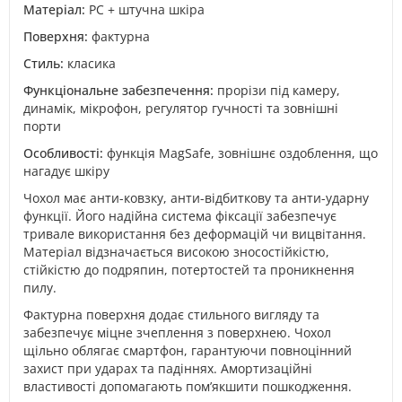
Матеріал:
PC + штучна шкіра
Поверхня:
фактурна
Стиль:
класика
Функціональне забезпечення:
прорізи під камеру,
динамік, мікрофон, регулятор гучності та зовнішні
порти
Особливості:
функція MagSafe, зовнішнє оздоблення, що
нагадує шкіру
Чохол має анти-ковзку, анти-відбиткову та анти-ударну
функції. Його надійна система фіксації забезпечує
тривале використання без деформацій чи вицвітання.
Матеріал відзначається високою зносостійкістю,
стійкістю до подряпин, потертостей та проникнення
пилу.
Фактурна поверхня додає стильного вигляду та
забезпечує міцне зчеплення з поверхнею. Чохол
щільно облягає смартфон, гарантуючи повноцінний
захист при ударах та падіннях. Амортизаційні
властивості допомагають пом’якшити пошкодження.