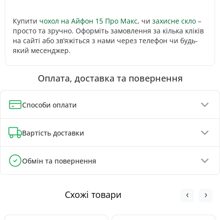
Купити
чохол на Айфон 15 Про Макс
, чи
захисне скло
–
просто та зручно. Оформіть замовлення за кілька кліків
на сайті або зв’яжіться з нами через телефон чи будь-
який месенджер.
Оплата, доставка та повернення
Способи оплати
Оплата при отриманні (до 130 грн - повна передплата)
Вартість доставки
Онлайн-оплата карткою, GPay, ApplePay
Оплата на реквізити IBAN - знижка 5%
Відділення Нової Пошти - від 90 грн
Обмін та повернення
Поштомати Нової Пошти - від 100 грн
Обмін та повернення товару можливі протягом
Кур'єром Нової Пошти - від 140 грн
30 днів
з
моменту покупки, відповідно до Закону України «Про
Схожі товари
захист прав споживачів».