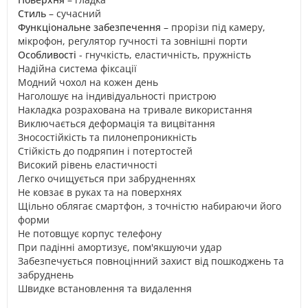
Стиль
– сучасний
Функціональне забезпечення
– прорізи під камеру,
мікрофон, регулятор гучності та зовнішні порти
Особливості
- гнучкість, еластичність, пружність
Надійна система фіксації
Модний чохол на кожен день
Наголошує на індивідуальності пристрою
Накладка розрахована на тривале використання
Виключається деформація та вицвітання
Зносостійкість та пилонепроникність
Стійкість до подряпин і потертостей
Високий рівень еластичності
Легко очищується при забрудненнях
Не ковзає в руках та на поверхнях
Щільно облягає смартфон, з точністю набираючи його
форми
Не потовщує корпус телефону
При падінні амортизує, пом'якшуючи удар
Забезпечується повноцінний захист від пошкоджень та
забруднень
Швидке встановлення та видалення