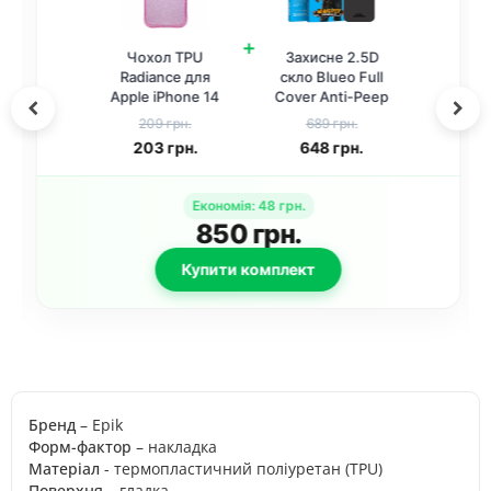
+
Чохол TPU
Захисне 2.5D
Radiance для
скло Blueo Full
Apple iPhone 14
Cover Anti-Peep
Pro Max (6.7")
для Apple iPhone
209 грн.
689 грн.
Pink
14 Pro Max (6.7")
203
грн.
648
грн.
Чорний
Економія
:
48
грн.
850
грн.
Купити комплект
Бренд
– Epik
Форм-фактор
– накладка
Матеріал
- термопластичний поліуретан (TPU)
Поверхня
– гладка