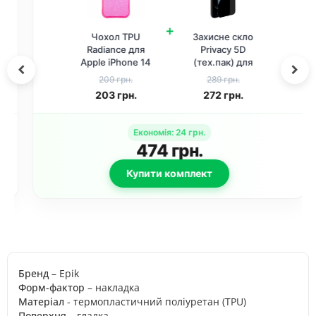
+
Чохол TPU
Захисне скло
Radiance для
Privacy 5D
Apple iPhone 14
(тех.пак) для
Pro Max (6.7") Red
Apple iPhone 14
209 грн.
289 грн.
Pro Max (6.7")
203
грн.
272
грн.
Чорний
Економія
:
24
грн.
474
грн.
Купити комплект
Бренд
– Epik
Форм-фактор
– накладка
Матеріал
- термопластичний поліуретан (TPU)
Поверхня
– гладка