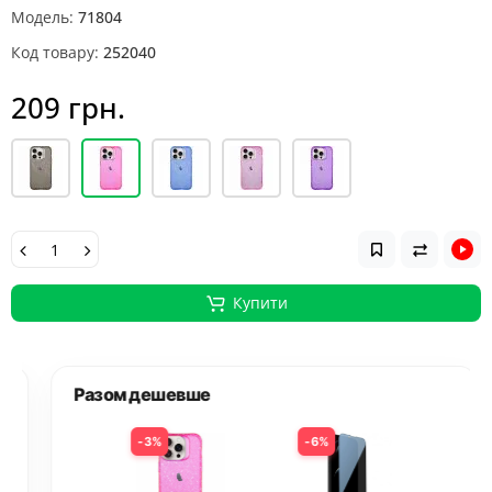
Модель:
71804
Код товару:
252040
209 грн.
Купити
Разом дешевше
3%
6%