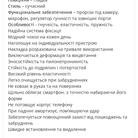
Стиль
– сучасний
Функціональне забезпечення
– прорізи під камеру,
мікрофон, регулятор гучності та зовнішні порти
Особливості
- гнучкість, еластичність, пружність
Надійна система фіксації
Модний чохол на кожен день
Наголошує на індивідуальності пристрою
Накладка розрахована на тривале використання
Виключається деформація та вицвітання
Зносостійкість та пилонепроникність
Стійкість до подряпин і потертостей
Високий рівень еластичності
Легко очищується при забрудненнях
Не ковзає в руках та на поверхнях
Щільно облягає смартфон, з точністю набираючи його
форми
Не потовщує корпус телефону
При падінні амортизує, пом'якшуючи удар
Забезпечується повноцінний захист від пошкоджень та
забруднень
Швидке встановлення та видалення