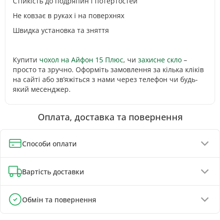
Стійкість до подряпин і потертостей
Не ковзає в руках і на поверхнях
Швидка установка та зняття
Купити
чохол на Айфон 15 Плюс
, чи
захисне скло
–
просто та зручно. Оформіть замовлення за кілька кліків
на сайті або зв’яжіться з нами через телефон чи будь-
який месенджер.
Оплата, доставка та повернення
Способи оплати
Оплата при отриманні (до 130 грн - повна передплата)
Вартість доставки
Онлайн-оплата карткою, GPay, ApplePay
Оплата на реквізити IBAN - знижка 5%
Відділення Нової Пошти - від 90 грн
Обмін та повернення
Поштомати Нової Пошти - від 100 грн
Обмін та повернення товару можливі протягом
Кур'єром Нової Пошти - від 140 грн
30 днів
з