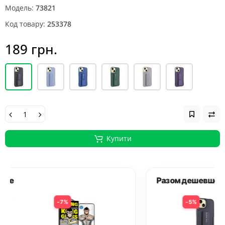
Модель:
73821
Код товару:
253378
189 грн.
Купити
Разом дешевше
5%
8%