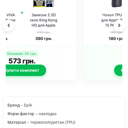
+
Чохол TPU VIVA
Захисне 2.5D
для Apple iPhone
скло Blueo Full
15 Plus (6.7")
Cover Anti-Peep
Black
для Apple iPhone
189 грн.
689 грн.
15 Plus / 16 Plus
180
грн.
634
грн.
(6.7") Чорний
Економія
:
65
грн.
813
грн.
Купити комплект
Бренд
– Epik
Форм-фактор
– накладка
Матеріал
– термополіуретан (TPU)