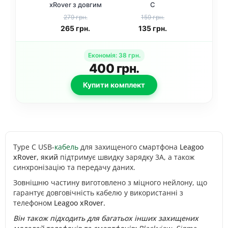
xRover з довгим
C
штекером 10 мм
279 грн.
159 грн.
265
грн.
135
грн.
Економія
:
38
грн.
400
грн.
Купити комплект
Type C USB-
кабель
для захищеного смартфона
Leagoo
xRover, який
підтримує швидку зарядку 3А, а також
синхронізацію та передачу даних.
Зовнішню частину виготовлено з міцного нейлону, що
гарантує довговічність кабелю у використанні з
телефоном
Leagoo xRover.
Він також підходить для багатьох інших захищених