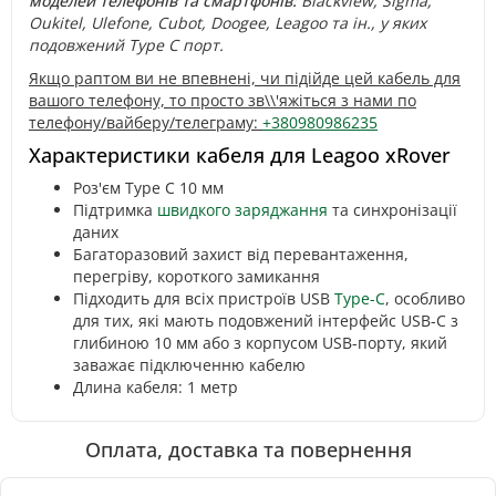
моделей телефонів та смартфонів:
Blackview, Sigma,
Oukitel, Ulefone, Cubot, Doogee, Leagoo та ін., у яких
подовжений Type C порт.
Якщо раптом ви не впевнені, чи підійде цей кабель для
вашого телефону, то просто зв\\'яжіться з нами по
телефону/вайберу/телеграму:
+380980986235
Характеристики кабеля для Leagoo xRover
Роз'єм Type C 10 мм
Підтримка
швидкого заряджання
та синхронізації
даних
Багаторазовий захист від перевантаження,
перегріву, короткого замикання
Підходить для всіх пристроїв USB
Type-C
, особливо
для тих, які мають подовжений інтерфейс USB-C з
глибиною 10 мм або з корпусом USB-порту, який
заважає підключенню кабелю
Длина кабеля: 1 метр
Оплата, доставка та повернення