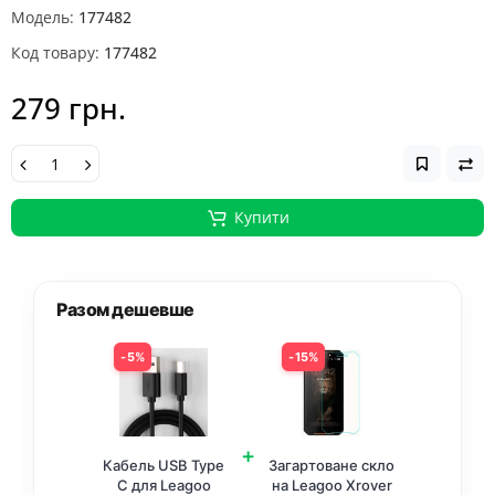
Модель:
177482
Код товару:
177482
279 грн.
Купити
Разом дешевше
5%
15%
+
Кабель USB Type
Загартоване скло
C для Leagoo
на Leagoo Xrover