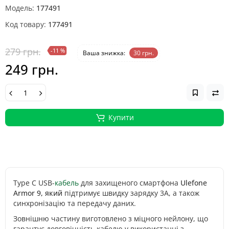
Модель:
177491
Код товару:
177491
279 грн.
-11 %
Ваша знижка:
30 грн.
249 грн.
Купити
Type C USB-
кабель
для захищеного смартфона
Ulefone
Armor 9, який
підтримує швидку зарядку 3А, а також
синхронізацію та передачу даних.
Зовнішню частину виготовлено з міцного нейлону, що
гарантує довговічність кабелю у використанні з