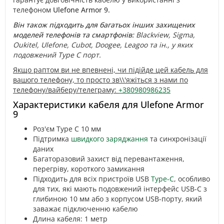
телефоном
Ulefone Armor 9.
Він також підходить для багатьох інших захищених
моделей телефонів та смартфонів:
Blackview, Sigma,
Oukitel, Ulefone, Cubot, Doogee, Leagoo та ін., у яких
подовжений Type C порт.
Якщо раптом ви не впевнені, чи підійде цей кабель для
вашого телефону, то просто зв\\'яжіться з нами по
телефону/вайберу/телеграму:
+380980986235
Характеристики кабеля для Ulefone Armor
9
Роз'єм Type C 10 мм
Підтримка
швидкого заряджання
та синхронізації
даних
Багаторазовий захист від перевантаження,
перегріву, короткого замикання
Підходить для всіх пристроїв USB
Type-C
, особливо
для тих, які мають подовжений інтерфейс USB-C з
глибиною 10 мм або з корпусом USB-порту, який
заважає підключенню кабелю
Длина кабеля: 1 метр