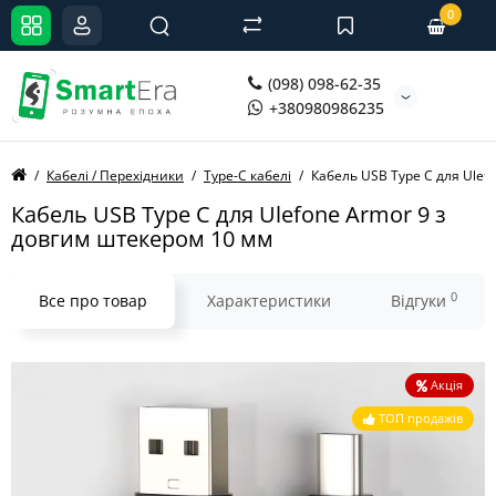
0
(098) 098-62-35
+380980986235
Кабелі / Перехідники
Type-C кабелі
Кабель USB Type C для Ulef
Кабель USB Type C для Ulefone Armor 9 з
довгим штекером 10 мм
0
Все про товар
Характеристики
Відгуки
Акція
ТОП продажів