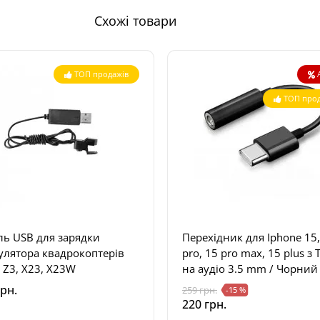
Схожі товари
ТОП продажів
ТОП прод
ль USB для зарядки
Перехідник для Iphone 15,
улятора квадрокоптерів
pro, 15 pro max, 15 plus з 
 Z3, X23, X23W
на аудіо 3.5 mm / Чорний
грн.
259 грн.
-15 %
220 грн.