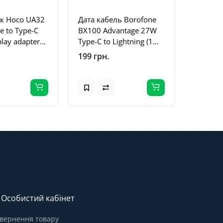
к Hoco UA32
Дата кабель Borofone
e to Type-C
BX100 Advantage 27W
play adapter
Type-C to Lightning (1m)
Gray
199 грн.
Особистий кабінет
вернення товару