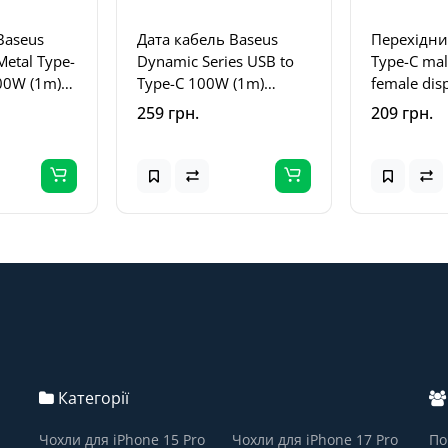
Baseus
Дата кабель Baseus
Перехідни
Metal Type-
Dynamic Series USB to
Type-C mal
100W (1m)
Type-C 100W (1m)
female dis
ий
(CALD000616) Slate Gray
Black
259 грн.
209 грн.
Категорії
Чохли для iPhone 15 Pro
Чохли для iPhone 17 Pro
По