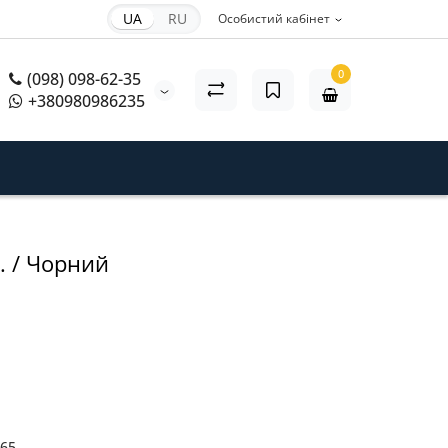
UA
RU
Особистий кабінет
0
(098) 098-62-35
+380980986235
. / Чорний
65