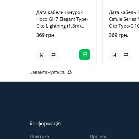
Дата кабель-шнурок
Дата кабель 
Hoco GH7 Elegant Type-
Cafule Series 
C to Lightning (1.8m)
C to Type-C 
Fluorescent Green
(CATJK-C) Біл
369 грн.
369 грн.
Завантажується...
Інформація
Політика
Про нас