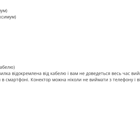
мум)
аксимум)
кабелю)
вилка відокремлена від кабелю і вам не доведеться весь час вий
в смартфоні. Конектор можна ніколи не виймати з телефону і в