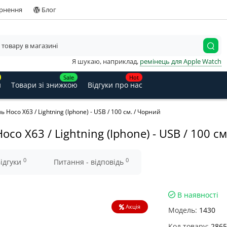
ернення
Блог
Я шукаю, наприклад,
ремінець для Apple Watch
Sale
Hot
и
Товари зі знижкою
Відгуки про нас
Hoco X63 / Lightning (Iphone) - USB / 100 см. / Чорний
o X63 / Lightning (Iphone) - USB / 100 см
0
0
ідгуки
Питання - відповідь
В наявності
Акція
Модель:
1430
Код товару:
2865